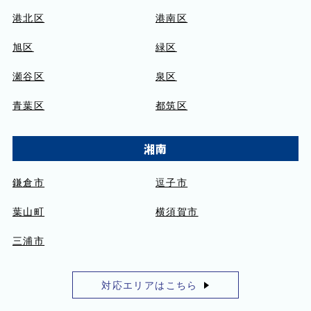
港北区
港南区
旭区
緑区
瀬谷区
泉区
青葉区
都筑区
湘南
鎌倉市
逗子市
葉山町
横須賀市
三浦市
対応エリアはこちら