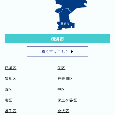
横浜市
横浜市はこちら
戸塚区
栄区
鶴見区
神奈川区
西区
中区
南区
保土ケ谷区
磯子区
金沢区