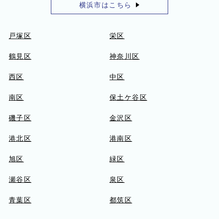
横浜市はこちら
戸塚区
栄区
鶴見区
神奈川区
西区
中区
南区
保土ケ谷区
磯子区
金沢区
港北区
港南区
旭区
緑区
瀬谷区
泉区
青葉区
都筑区