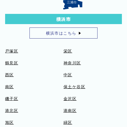
横浜市
横浜市はこちら
戸塚区
栄区
鶴見区
神奈川区
西区
中区
南区
保土ケ谷区
磯子区
金沢区
港北区
港南区
旭区
緑区