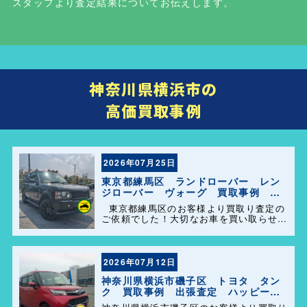
スタッフより査定結果についてお伝えします。
神奈川県横浜市の
高価買取事例
2026年07月25日
東京都練馬区 ランドローバー レン
ジローバー ヴォーグ 買取事例 出
張査定 ハッピーカーズ港南店！
東京都練馬区のお客様より買取り査定の
ご依頼でした！大切なお車を買い取らせて
頂きありがとうございます。今後とも弊社
の事をよろしくお願いします＼(^o^)／
2026年07月12日
神奈川県横浜市磯子区 トヨタ タン
ク 買取事例 出張査定 ハッピーカ
ーズ港南店！