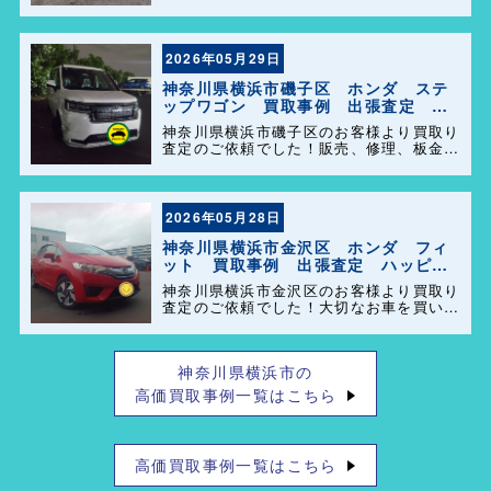
ミングで思い出の詰まった大切なお車を買
い取らせて頂きありがとうございます。今
後とも弊社の事をよろしくお願いします＼
(^o^)／
2026年05月29日
神奈川県横浜市磯子区 ホンダ ステ
ップワゴン 買取事例 出張査定 ハ
ッピーカーズ港南店！
神奈川県横浜市磯子区のお客様より買取り
査定のご依頼でした！販売、修理、板金、
車検代行等もやっておりますのでお車の事
で困った事があれば、気軽にご相談して下
さい(^o^)／
2026年05月28日
神奈川県横浜市金沢区 ホンダ フィ
ット 買取事例 出張査定 ハッピー
カーズ港南店！
神奈川県横浜市金沢区のお客様より買取り
査定のご依頼でした！大切なお車を買い取
らせて頂きありがとうございます。今後と
も弊社の事をよろしくお願いします＼
(^o^)／
神奈川県横浜市の
高価買取事例一覧はこちら
高価買取事例一覧はこちら