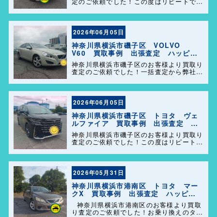
定のご依頼でした！この度はリピートでの
ご利用誠にありがとうございます。お客様
のお車を迅速かつ丁寧に対応させていただ
きました。 今後ともよろしくお願いしま
す＼(^o^)／
2026年06月05日
神奈川県横浜市磯子区 VOLVO
V60 買取事例 出張査定 ハッピー
カーズ港南店！
神奈川県横浜市磯子区のお客様より買取り
査定のご依頼でした！一括査定から弊社を
選んで頂きありがとうございました＼
(^o^)／ また、事務所に遊びに来てくださ
い。
2026年06月05日
神奈川県横浜市磯子区 トヨタ ヴェ
ルファイア 買取事例 出張査定 ハ
ッピーカーズ港南店！
神奈川県横浜市磯子区のお客様より買取り
査定のご依頼でした！この度はリピートで
のご利用誠にありがとうございます。お客
様のお車を迅速かつ丁寧に対応させていた
だきました。 今後ともよろしくお願いし
ます＼(^o^)／
2026年05月31日
神奈川県横浜市港南区 トヨタ マー
クX 買取事例 出張査定 ハッピー
カーズ港南店！
神奈川県横浜市港南区のお客様より買取
り査定のご依頼でした！お乗り換えのタイ