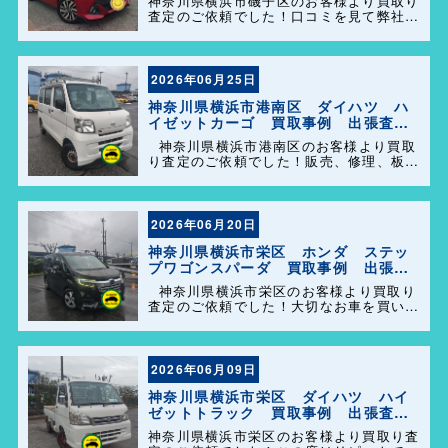
神奈川県横浜市磯子区のお客様より買取り
査定のご依頼でした！口コミを見て弊社を
選んで頂きありがとうございます！困った
事があれば気軽にご相談して下さい(^o^)
／
2026年06月25日
神奈川県横浜市港南区 ダイハツ ハ
イゼットカーゴ 買取事例 出張査
定 ハッピーカーズ港南店！
神奈川県横浜市港南区のお客様より買取
り査定のご依頼でした！販売、修理、板
金、車検代行等もやっておりますのでお車
の事で困った事があれば、気軽にご相談し
て下さい(^o^)／
2026年06月20日
神奈川県横浜市栄区 ホンダ ステッ
プワゴンスパーダ 買取事例 出張査
定 ハッピーカーズ港南店！
神奈川県横浜市栄区のお客様より買取り
査定のご依頼でした！大切なお車を買い取
らせて頂きありがとうございます。今後と
も弊社の事をよろしくお願いします＼
(^o^)／
2026年06月09日
神奈川県横浜市栄区 ダイハツ ハイ
ゼットトラック 買取事例 出張査
定 ハッピーカーズ港南店！
神奈川県横浜市栄区のお客様より買取り査