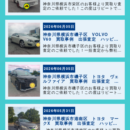
定 ハッピーカーズ港南店！
神奈川県横浜市栄区のお客様より買取り査
定のご依頼でした！この度はリピートでの
ご利用誠にありがとうございます。お客様
のお車を迅速かつ丁寧に対応させていただ
きました。 今後ともよろしくお願いしま
す＼(^o^)／
2026年06月05日
神奈川県横浜市磯子区 VOLVO
V60 買取事例 出張査定 ハッピー
カーズ港南店！
神奈川県横浜市磯子区のお客様より買取り
査定のご依頼でした！一括査定から弊社を
選んで頂きありがとうございました＼
(^o^)／ また、事務所に遊びに来てくださ
い。
2026年06月05日
神奈川県横浜市磯子区 トヨタ ヴェ
ルファイア 買取事例 出張査定 ハ
ッピーカーズ港南店！
神奈川県横浜市磯子区のお客様より買取り
査定のご依頼でした！この度はリピートで
のご利用誠にありがとうございます。お客
様のお車を迅速かつ丁寧に対応させていた
だきました。 今後ともよろしくお願いし
ます＼(^o^)／
2026年05月31日
神奈川県横浜市港南区 トヨタ マー
クX 買取事例 出張査定 ハッピー
カーズ港南店！
神奈川県横浜市港南区のお客様より買取