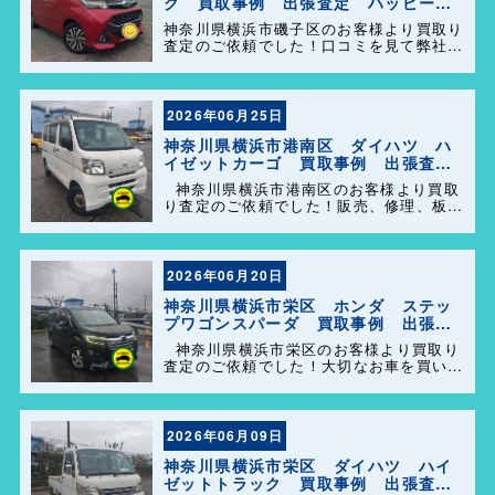
ク 買取事例 出張査定 ハッピーカ
ーズ港南店！
神奈川県横浜市磯子区のお客様より買取り
査定のご依頼でした！口コミを見て弊社を
選んで頂きありがとうございます！困った
事があれば気軽にご相談して下さい(^o^)
／
2026年06月25日
神奈川県横浜市港南区 ダイハツ ハ
イゼットカーゴ 買取事例 出張査
定 ハッピーカーズ港南店！
神奈川県横浜市港南区のお客様より買取
り査定のご依頼でした！販売、修理、板
金、車検代行等もやっておりますのでお車
の事で困った事があれば、気軽にご相談し
て下さい(^o^)／
2026年06月20日
神奈川県横浜市栄区 ホンダ ステッ
プワゴンスパーダ 買取事例 出張査
定 ハッピーカーズ港南店！
神奈川県横浜市栄区のお客様より買取り
査定のご依頼でした！大切なお車を買い取
らせて頂きありがとうございます。今後と
も弊社の事をよろしくお願いします＼
(^o^)／
2026年06月09日
神奈川県横浜市栄区 ダイハツ ハイ
ゼットトラック 買取事例 出張査