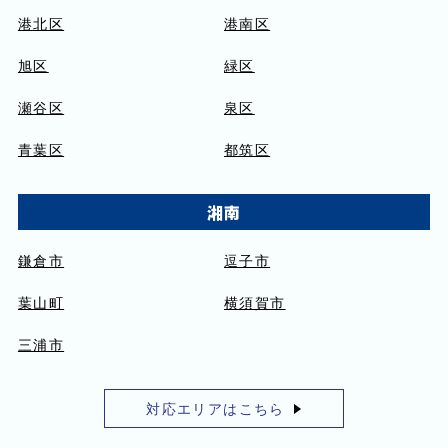
港北区
港南区
旭区
緑区
瀬谷区
泉区
青葉区
都筑区
湘南
鎌倉市
逗子市
葉山町
横須賀市
三浦市
対応エリアはこちら