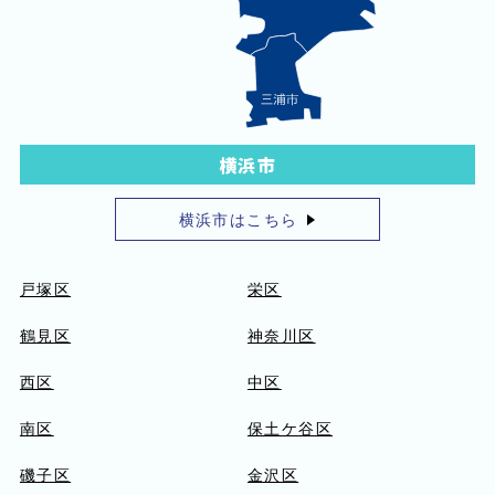
横浜市
横浜市はこちら
戸塚区
栄区
鶴見区
神奈川区
西区
中区
南区
保土ケ谷区
磯子区
金沢区