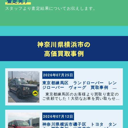
査定完了
スタッフより査定結果についてお伝えします。
神奈川県横浜市の
高価買取事例
2026年07月25日
東京都練馬区 ランドローバー レン
ジローバー ヴォーグ 買取事例 出
張査定 ハッピーカーズ港南店！
東京都練馬区のお客様より買取り査定の
ご依頼でした！大切なお車を買い取らせて
頂きありがとうございます。今後とも弊社
の事をよろしくお願いします＼(^o^)／
2026年07月12日
神奈川県横浜市磯子区 トヨタ タン