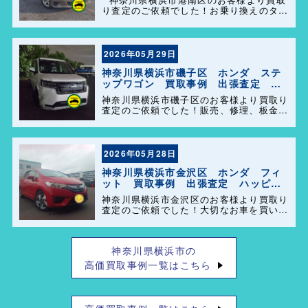
り査定のご依頼でした！お乗り換えのタイ
ミングで思い出の詰まった大切なお車を買
い取らせて頂きありがとうございます。今
後とも弊社の事をよろしくお願いします＼
(^o^)／
2026年05月29日
神奈川県横浜市磯子区 ホンダ ステ
ップワゴン 買取事例 出張査定 ハ
ッピーカーズ港南店！
神奈川県横浜市磯子区のお客様より買取り
査定のご依頼でした！販売、修理、板金、
車検代行等もやっておりますのでお車の事
で困った事があれば、気軽にご相談して下
さい(^o^)／
2026年05月28日
神奈川県横浜市金沢区 ホンダ フィ
ット 買取事例 出張査定 ハッピー
カーズ港南店！
神奈川県横浜市金沢区のお客様より買取り
査定のご依頼でした！大切なお車を買い取
らせて頂きありがとうございます。今後と
も弊社の事をよろしくお願いします＼
(^o^)／
神奈川県横浜市の
高価買取事例一覧はこちら