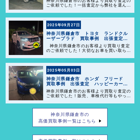
神奈川県鎌倉市のお客様より買取り査定の
ご依頼でした！一括査定から弊社を選んで
頂きありがとうございました＼(^o^)／ ま
た、事務所に遊びに来てください。
2025年09月27日
神奈川県鎌倉市 トヨタ ランドクル
ーザープラド 買取事例 出張査定
ハッピーカーズ港南店
神奈川県鎌倉市のお客様より買取り査定
のご依頼でした！大切なお車を買い取らせ
て頂きありがとうございます。今後とも弊
社の事をよろしくお願いします＼(^o^)／
2025年05月03日
神奈川県鎌倉市 ホンダ フリード
買取事例 出張査定 ハッピーカーズ
港南店！
神奈川県鎌倉市のお客様より買取り査定の
ご依頼でした！販売、車検代行等もやって
おりますのでお車の事で困った事があれ
ば、気軽にご相談して下さい(^o^)／ 口コ
ミもありがとうございました！
神奈川県鎌倉市の
高価買取事例一覧はこちら