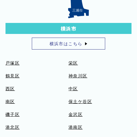
横浜市
横浜市はこちら
戸塚区
栄区
鶴見区
神奈川区
西区
中区
南区
保土ケ谷区
磯子区
金沢区
港北区
港南区