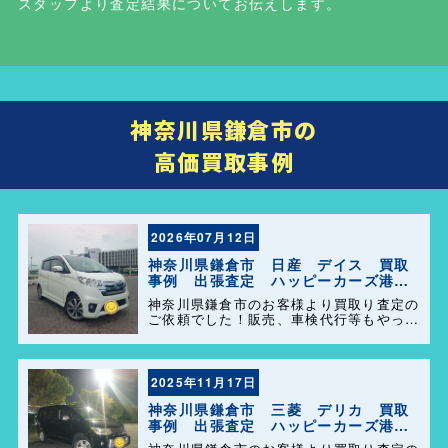
スタッフより査定結果についてお伝えします。
神奈川県鎌倉市の
高価買取事例
2026年07月12日
神奈川県鎌倉市 日産 デイス 買取
事例 出張査定 ハッピーカーズ港南
店！
神奈川県鎌倉市のお客様より買取り査定の
ご依頼でした！販売、車検代行等もやって
おりますのでお車の事で困った事があれ
ば、気軽にご相談して下さい(^o^)／
2025年11月17日
神奈川県鎌倉市 三菱 デリカ 買取
事例 出張査定 ハッピーカーズ港南
店！