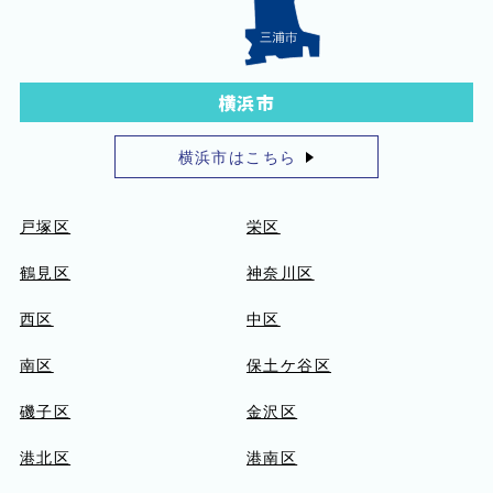
横浜市
横浜市はこちら
戸塚区
栄区
鶴見区
神奈川区
西区
中区
南区
保土ケ谷区
磯子区
金沢区
港北区
港南区