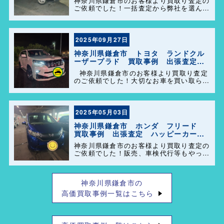
神奈川県鎌倉市のお客様より買取り査定の
ご依頼でした！一括査定から弊社を選んで
頂きありがとうございました＼(^o^)／ ま
た、事務所に遊びに来てください。
2025年09月27日
神奈川県鎌倉市 トヨタ ランドクル
ーザープラド 買取事例 出張査定
ハッピーカーズ港南店
神奈川県鎌倉市のお客様より買取り査定
のご依頼でした！大切なお車を買い取らせ
て頂きありがとうございます。今後とも弊
社の事をよろしくお願いします＼(^o^)／
2025年05月03日
神奈川県鎌倉市 ホンダ フリード
買取事例 出張査定 ハッピーカーズ
港南店！
神奈川県鎌倉市のお客様より買取り査定の
ご依頼でした！販売、車検代行等もやって
おりますのでお車の事で困った事があれ
ば、気軽にご相談して下さい(^o^)／ 口コ
ミもありがとうございました！
神奈川県鎌倉市の
高価買取事例一覧はこちら