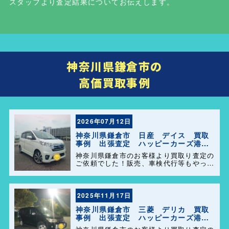
スタッフより査定結果についてお伝えします。
神奈川県鎌倉市の
高価買取事例
2026年07月12日
神奈川県鎌倉市 日産 デイス 買取
事例 出張査定 ハッピーカーズ港南
店！
神奈川県鎌倉市のお客様より買取り査定の
ご依頼でした！販売、車検代行等もやって
おりますのでお車の事で困った事があれ
ば、気軽にご相談して下さい(^o^)／
2025年11月17日
神奈川県鎌倉市 三菱 デリカ 買取
事例 出張査定 ハッピーカーズ港南
店！