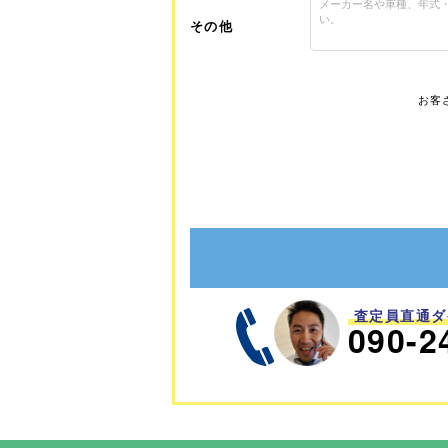
その他
お客
査定員直通ダ
090-2