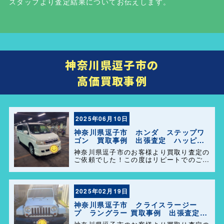
スタッフより査定結果についてお伝えします。
神奈川県逗子市の
高価買取事例
2025年06月10日
神奈川県逗子市 ホンダ ステップワ
ゴン 買取事例 出張査定 ハッピー
カーズ港南店！
神奈川県逗子市のお客様より買取り査定の
ご依頼でした！この度はリピートでのご利
用誠にありがとうございます。お客様のお
車を迅速かつ丁寧に対応させていただきま
した。 今後ともよろしくお願いします＼
(^o^)／
2025年02月19日
神奈川県逗子市 クライスラージー
プ ラングラー 買取事例 出張査定
ハッピーカーズ港南店