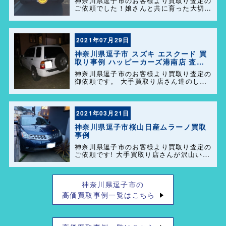
神奈川県逗子市のお客様より買取り査定の
ご依頼でした！娘さんと共に育った大切な
お車を買い取らせて頂きありがとうござい
ます。素敵なオーナー様に巡り合いますよ
うに！
2021年07月29日
神奈川県逗子市 スズキ エスクード 買
取り事例 ハッピーカーズ港南店 査定
士 日本自動車査定協会加盟店
神奈川県逗子市のお客様より買取り査定の
御依頼です。 大手買取り店さん達のしつ
こさに耐えられなくなりご連絡いただき成
立しました。 有難うございました! (^.^)
2021年03月21日
神奈川県逗子市桜山日産ムラーノ買取
事例
神奈川県逗子市のお客様より買取り査定の
ご依頼です! 大手買取り店さんが沢山いる
中、弊社に決めてくださいました。 気持
ち良かったです。 本当に有難うございま
した! また何かございましたらいつでも
神奈川県逗子市の
ご連絡くださいませ。
高価買取事例一覧はこちら