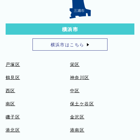
横浜市
横浜市はこちら
戸塚区
栄区
鶴見区
神奈川区
西区
中区
南区
保土ケ谷区
磯子区
金沢区
港北区
港南区