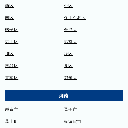
西区
中区
南区
保土ケ谷区
磯子区
金沢区
港北区
港南区
旭区
緑区
瀬谷区
泉区
青葉区
都筑区
湘南
鎌倉市
逗子市
葉山町
横須賀市