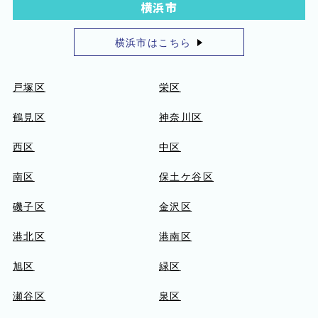
横浜市
横浜市はこちら
戸塚区
栄区
鶴見区
神奈川区
西区
中区
南区
保土ケ谷区
磯子区
金沢区
港北区
港南区
旭区
緑区
瀬谷区
泉区