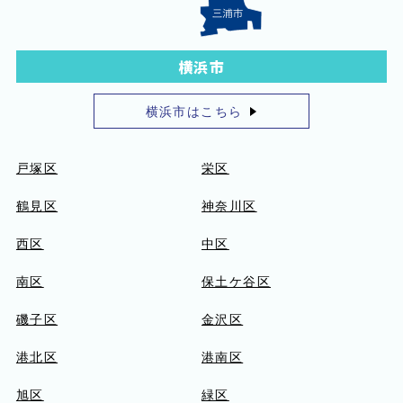
横浜市
横浜市はこちら
戸塚区
栄区
鶴見区
神奈川区
西区
中区
南区
保土ケ谷区
磯子区
金沢区
港北区
港南区
旭区
緑区