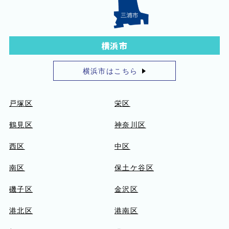
横浜市
横浜市はこちら
戸塚区
栄区
鶴見区
神奈川区
西区
中区
南区
保土ケ谷区
磯子区
金沢区
港北区
港南区