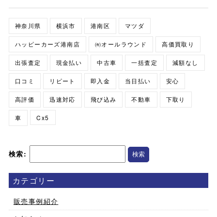
神奈川県
横浜市
港南区
マツダ
ハッピーカーズ港南店
㈲オールラウンド
高価買取り
出張査定
現金払い
中古車
一括査定
減額なし
口コミ
リピート
即入金
当日払い
安心
高評価
迅速対応
飛び込み
不動車
下取り
車
Cx5
検索:
カテゴリー
販売事例紹介