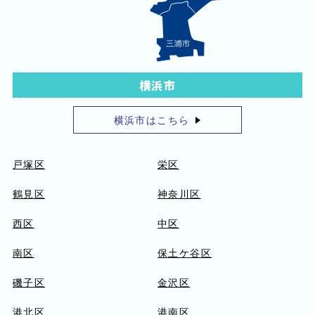
横浜市
横浜市はこちら
戸塚区
栄区
鶴見区
神奈川区
西区
中区
南区
保土ケ谷区
磯子区
金沢区
港北区
港南区