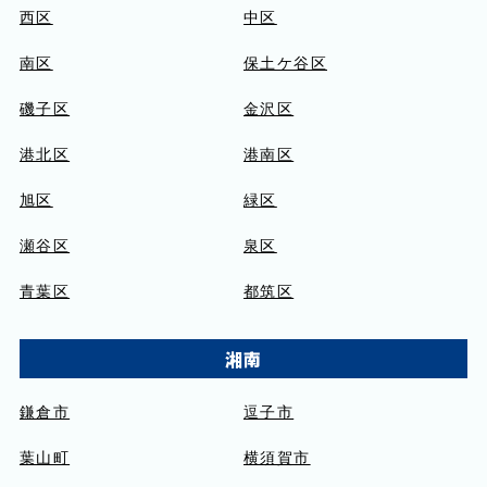
西区
中区
南区
保土ケ谷区
磯子区
金沢区
港北区
港南区
旭区
緑区
瀬谷区
泉区
青葉区
都筑区
湘南
鎌倉市
逗子市
葉山町
横須賀市