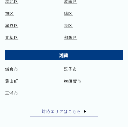
港北区
港南区
旭区
緑区
瀬谷区
泉区
青葉区
都筑区
湘南
鎌倉市
逗子市
葉山町
横須賀市
三浦市
対応エリアはこちら