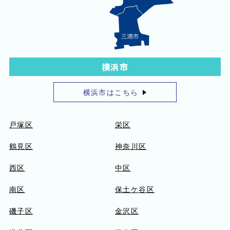
横浜市
横浜市はこちら
戸塚区
栄区
鶴見区
神奈川区
西区
中区
南区
保土ケ谷区
磯子区
金沢区