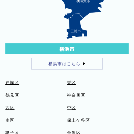
横浜市
横浜市はこちら
戸塚区
栄区
鶴見区
神奈川区
西区
中区
南区
保土ケ谷区
磯子区
金沢区