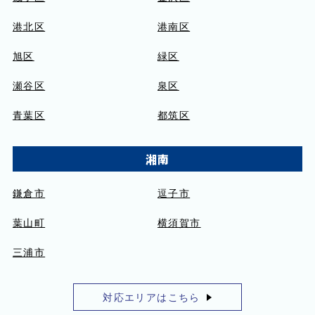
港北区
港南区
旭区
緑区
瀬谷区
泉区
青葉区
都筑区
湘南
鎌倉市
逗子市
葉山町
横須賀市
三浦市
対応エリアはこちら