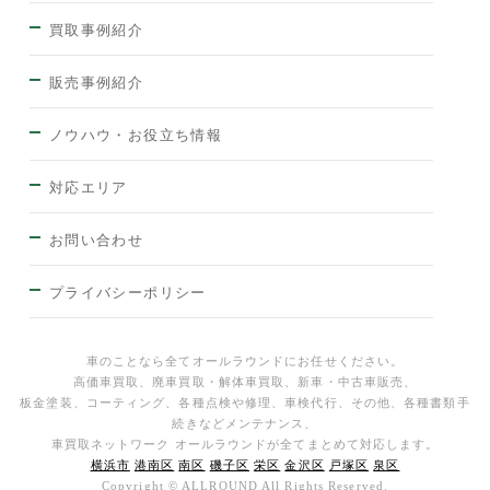
買取事例紹介
販売事例紹介
ノウハウ・お役立ち情報
対応エリア
お問い合わせ
プライバシーポリシー
車のことなら全てオールラウンドにお任せください。
高価車買取、廃車買取・解体車買取、新車・中古車販売、
板金塗装、コーティング、各種点検や修理、車検代行、その他、各種書類手
続きなどメンテナンス、
車買取ネットワーク オールラウンドが全てまとめて対応します。
横浜市
港南区
南区
磯子区
栄区
金沢区
戸塚区
泉区
Copyright © ALLROUND All Rights Reserved.