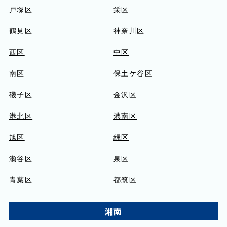
戸塚区
栄区
鶴見区
神奈川区
西区
中区
南区
保土ケ谷区
磯子区
金沢区
港北区
港南区
旭区
緑区
瀬谷区
泉区
青葉区
都筑区
湘南