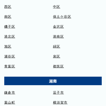
西区
中区
南区
保土ケ谷区
磯子区
金沢区
港北区
港南区
旭区
緑区
瀬谷区
泉区
青葉区
都筑区
湘南
鎌倉市
逗子市
葉山町
横須賀市