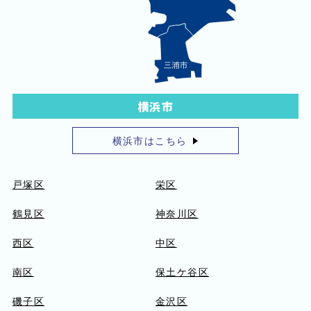
横浜市
横浜市はこちら
戸塚区
栄区
鶴見区
神奈川区
西区
中区
南区
保土ケ谷区
磯子区
金沢区