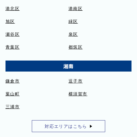
港北区
港南区
旭区
緑区
瀬谷区
泉区
青葉区
都筑区
湘南
鎌倉市
逗子市
葉山町
横須賀市
三浦市
対応エリアはこちら