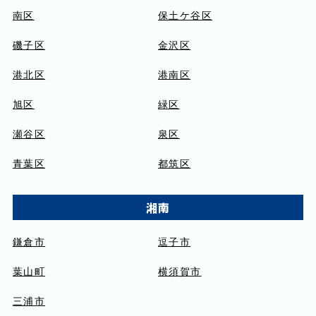
南区
保土ケ谷区
磯子区
金沢区
港北区
港南区
旭区
緑区
瀬谷区
泉区
青葉区
都筑区
湘南
鎌倉市
逗子市
葉山町
横須賀市
三浦市