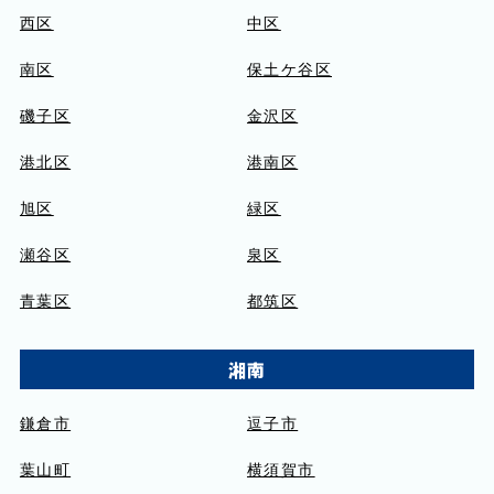
西区
中区
南区
保土ケ谷区
磯子区
金沢区
港北区
港南区
旭区
緑区
瀬谷区
泉区
青葉区
都筑区
湘南
鎌倉市
逗子市
葉山町
横須賀市