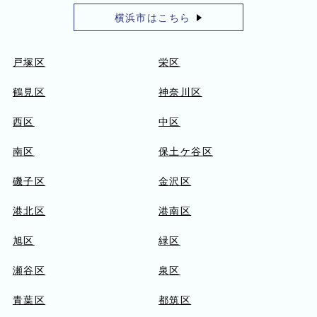
横浜市はこちら
戸塚区
栄区
鶴見区
神奈川区
西区
中区
南区
保土ケ谷区
磯子区
金沢区
港北区
港南区
旭区
緑区
瀬谷区
泉区
青葉区
都筑区