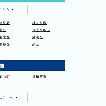
こちら
鶴見区
神奈川区
南区
保土ケ谷区
港北区
港南区
瀬谷区
泉区
南
葉山町
横須賀市
はこちら