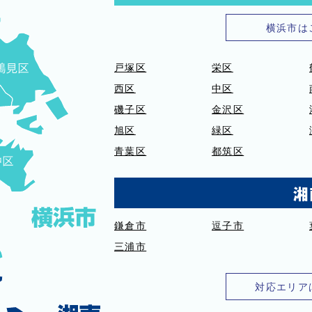
横浜市は
戸塚区
栄区
西区
中区
磯子区
金沢区
旭区
緑区
青葉区
都筑区
湘
鎌倉市
逗子市
三浦市
対応エリア