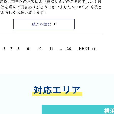
県横浜市中区のお客様より買取り査定のご依頼でした！最
社を選んで頂きありがとうございました＼(^o^)／ 今後と
ぞよろしくお願い致します！
続きを読む
6
7
8
9
10
11
…
30
NEXT >>
対応エリア
横