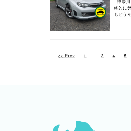
神奈川
終的に弊
もどう
<< Prev
1
…
3
4
5