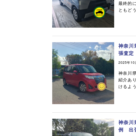
最終的に
ともど
神奈川
張査定
2025年1
神奈川
紹介あ
けるよ
神奈川
例 出