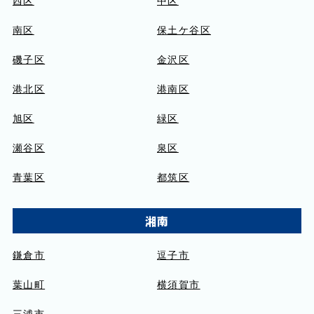
南区
保土ケ谷区
磯子区
金沢区
港北区
港南区
旭区
緑区
瀬谷区
泉区
青葉区
都筑区
湘南
鎌倉市
逗子市
葉山町
横須賀市
三浦市