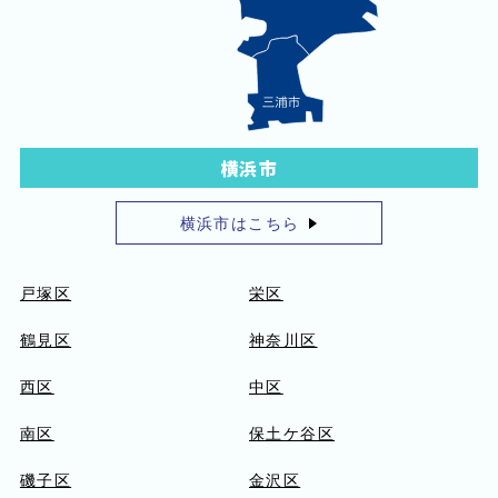
横浜市
横浜市はこちら
戸塚区
栄区
鶴見区
神奈川区
西区
中区
南区
保土ケ谷区
磯子区
金沢区