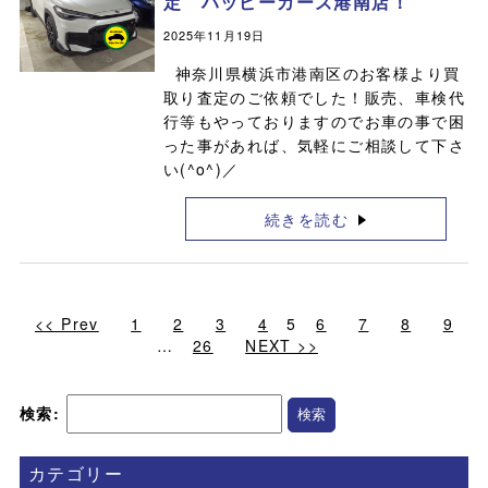
定 ハッピーカーズ港南店！
2025年11月19日
神奈川県横浜市港南区のお客様より買
取り査定のご依頼でした！販売、車検代
行等もやっておりますのでお車の事で困
った事があれば、気軽にご相談して下さ
い(^o^)／
続きを読む
<< Prev
1
2
3
4
5
6
7
8
9
…
26
NEXT >>
検索:
カテゴリー