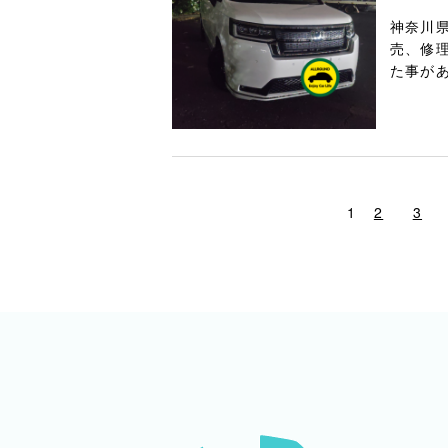
神奈川
売、修
た事があ
1
2
3