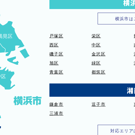
横
横浜市は
戸塚区
栄区
西区
中区
磯子区
金沢区
旭区
緑区
青葉区
都筑区
湘
鎌倉市
逗子市
三浦市
対応エリア