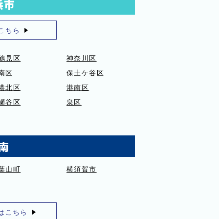
浜市
こちら
鶴見区
神奈川区
南区
保土ケ谷区
港北区
港南区
瀬谷区
泉区
南
葉山町
横須賀市
はこちら