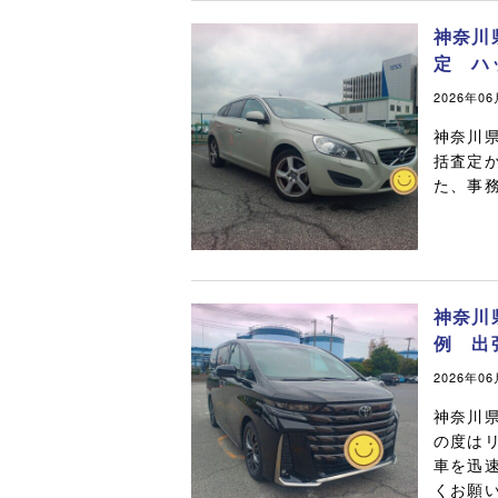
神奈川
定 ハ
2026年0
神奈川
括査定か
た、事
神奈川
例 出
2026年0
神奈川
の度は
車を迅
くお願い