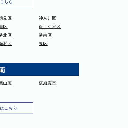
こちら
鶴見区
神奈川区
南区
保土ケ谷区
港北区
港南区
瀬谷区
泉区
南
葉山町
横須賀市
はこちら