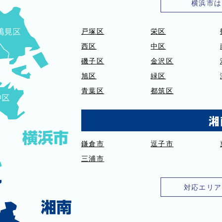
横浜市は
戸塚区
栄区
西区
中区
磯子区
金沢区
旭区
緑区
青葉区
都筑区
湘
鎌倉市
逗子市
三浦市
対応エリア