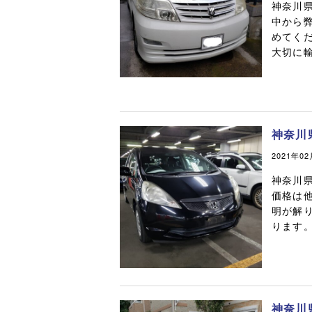
神奈川
中から
めてく
大切に輸
神奈川
2021年0
神奈川
価格は
明が解
ります。
神奈川