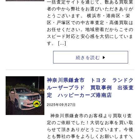
一括査定サイトを通じて、数ある買取業
者の中から弊社をお選びいただきありが
とうございます。 横浜市・港南区・栄
区・戸塚区での中古車査定・高価買取は
お任せください。地域密着だからこその
スピード対応と安心感を大切にしていま
す。 […]
続きを読む
神奈川県鎌倉市 トヨタ ランドク
ルーザープラド 買取事例 出張査
定 ハッピーカーズ港南店
2025年09月27日
神奈川県鎌倉市のお客様より買取り査
定のご依頼でした！大切なお車を買い取
らせて頂きありがとうございます。今後
とも弊社の事をよろしくお願いします＼