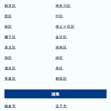
鶴見区
神奈川区
西区
中区
南区
保土ケ谷区
磯子区
金沢区
港北区
港南区
旭区
緑区
瀬谷区
泉区
青葉区
都筑区
湘南
鎌倉市
逗子市