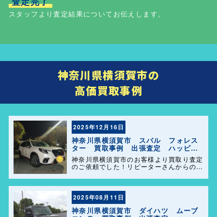
査定完了
スタッフより査定結果についてお伝えします。
神奈川県横須賀市の
高価買取事例
2025年12月16日
神奈川県横須賀市 スバル フォレス
ター 買取事例 出張査定 ハッピー
カーズ港南店！
神奈川県横須賀市のお客様より買取り査定
のご依頼でした！リピーターさんからのご
紹介でとても気持ちの良い買取が出来まし
た！ 今後ともよろしくお願い致します😊
2025年08月11日
神奈川県横須賀市 ダイハツ ムーブ