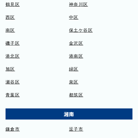
鶴見区
神奈川区
西区
中区
南区
保土ケ谷区
磯子区
金沢区
港北区
港南区
旭区
緑区
瀬谷区
泉区
青葉区
都筑区
湘南
鎌倉市
逗子市