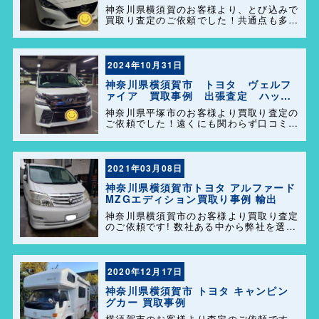
ーズ港南店！
神奈川県横須賀のお客様より、とび込みで
買取り査定のご依頼でした！共通点も多く
話も盛り上がり、販売も任せて頂きありが
とうございます＼(^o^)／ 今後ともどうぞ
よろしくお願い致します！
2024年10月31日
神奈川県横須賀市 トヨタ ヴェルフ
ァイア 買取事例 出張査定 ハッピ
ーカーズ港南店！
神奈川県平塚市のお客様より買取り査定の
ご依頼でした！遠くにも関わらず口コミを
見て弊社を選んで頂きありがとうございま
す！困った事があれば気軽にご相談して下
さい(^o^)／
2021年03月08日
神奈川県横須賀市トヨタ アルファード
MZGエディション買取り事例 輸出
神奈川県横須賀市のお客様より買取り査定
のご依頼です! 数社ある中から弊社を選ん
でいただき誠に有難うございました! 一
発で決めてくださりました。 ずっと大切
に乗られてきたアルファード。大切に輸出
販売させていただきました […]
2020年12月17日
神奈川県横須賀市 トヨタ キャンピン
グカー 買取事例
横須賀市のお客様より査定のご依頼です、