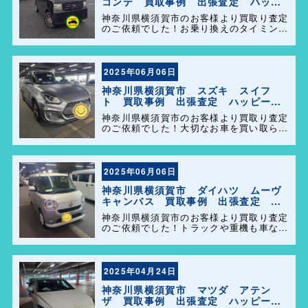
コンテ 買取事例 出張査定 ハッピ
ーカーズ港南店！
神奈川県横須賀市のお客様より買取り査定
のご依頼でした！お乗り換えのタイミング
で大切なお車を買い取らせて頂きありがと
うございます。今後とも弊社の事をよろし
くお願いします＼(^o^)／
2025年06月06日
神奈川県横須賀市 スズキ スイフ
ト 買取事例 出張査定 ハッピーカ
ーズ港南店！
神奈川県横須賀市のお客様より買取り査定
のご依頼でした！大切なお車を買い取らせ
て頂きありがとうございます。今後とも弊
社の事をよろしくお願いします＼(^o^)／
2025年06月06日
神奈川県横須賀市 ダイハツ ムーヴ
キャンバス 買取事例 出張査定 ハ
ッピーカーズ港南店！
神奈川県横須賀市のお客様より買取り査定
のご依頼でした！トラックや重機も車なら
何でも買取ります(^o^)／今後ともよろし
くお願い致します！
2025年04月24日
神奈川県横須賀市 マツダ アテン
ザ 買取事例 出張査定 ハッピーカ