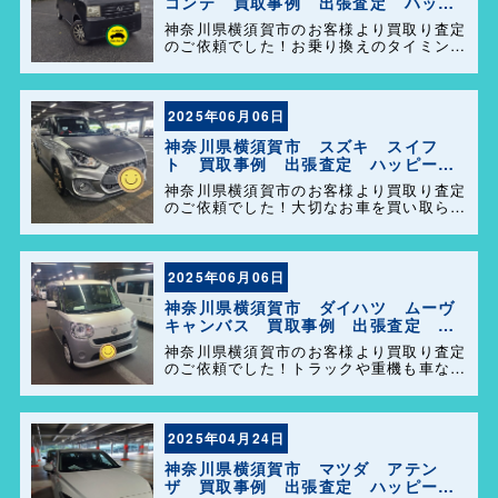
コンテ 買取事例 出張査定 ハッピ
ーカーズ港南店！
神奈川県横須賀市のお客様より買取り査定
のご依頼でした！お乗り換えのタイミング
で大切なお車を買い取らせて頂きありがと
うございます。今後とも弊社の事をよろし
くお願いします＼(^o^)／
2025年06月06日
神奈川県横須賀市 スズキ スイフ
ト 買取事例 出張査定 ハッピーカ
ーズ港南店！
神奈川県横須賀市のお客様より買取り査定
のご依頼でした！大切なお車を買い取らせ
て頂きありがとうございます。今後とも弊
社の事をよろしくお願いします＼(^o^)／
2025年06月06日
神奈川県横須賀市 ダイハツ ムーヴ
キャンバス 買取事例 出張査定 ハ
ッピーカーズ港南店！
神奈川県横須賀市のお客様より買取り査定
のご依頼でした！トラックや重機も車なら
何でも買取ります(^o^)／今後ともよろし
くお願い致します！
2025年04月24日
神奈川県横須賀市 マツダ アテン
ザ 買取事例 出張査定 ハッピーカ