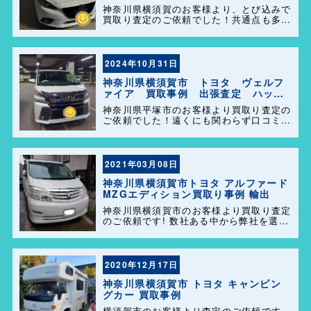
ーズ港南店！
神奈川県横須賀のお客様より、とび込みで
買取り査定のご依頼でした！共通点も多く
話も盛り上がり、販売も任せて頂きありが
とうございます＼(^o^)／ 今後ともどうぞ
よろしくお願い致します！
2024年10月31日
神奈川県横須賀市 トヨタ ヴェルフ
ァイア 買取事例 出張査定 ハッピ
ーカーズ港南店！
神奈川県平塚市のお客様より買取り査定の
ご依頼でした！遠くにも関わらず口コミを
見て弊社を選んで頂きありがとうございま
す！困った事があれば気軽にご相談して下
さい(^o^)／
2021年03月08日
神奈川県横須賀市トヨタ アルファード
MZGエディション買取り事例 輸出
神奈川県横須賀市のお客様より買取り査定
のご依頼です! 数社ある中から弊社を選ん
でいただき誠に有難うございました! 一
発で決めてくださりました。 ずっと大切
に乗られてきたアルファード。大切に輸出
販売させていただきました […]
2020年12月17日
神奈川県横須賀市 トヨタ キャンピン
グカー 買取事例
横須賀市のお客様より査定のご依頼です、