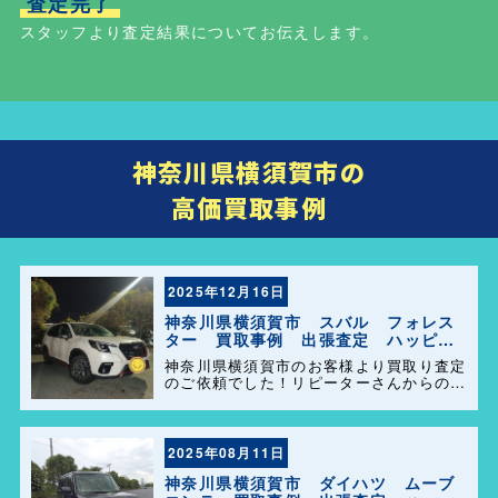
査定完了
スタッフより査定結果についてお伝えします。
神奈川県横須賀市の
高価買取事例
2025年12月16日
神奈川県横須賀市 スバル フォレス
ター 買取事例 出張査定 ハッピー
カーズ港南店！
神奈川県横須賀市のお客様より買取り査定
のご依頼でした！リピーターさんからのご
紹介でとても気持ちの良い買取が出来まし
た！ 今後ともよろしくお願い致します😊
2025年08月11日
神奈川県横須賀市 ダイハツ ムーブ