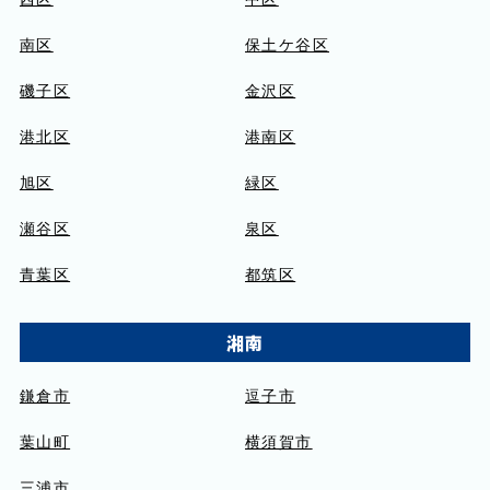
南区
保土ケ谷区
磯子区
金沢区
港北区
港南区
旭区
緑区
瀬谷区
泉区
青葉区
都筑区
湘南
鎌倉市
逗子市
葉山町
横須賀市
三浦市