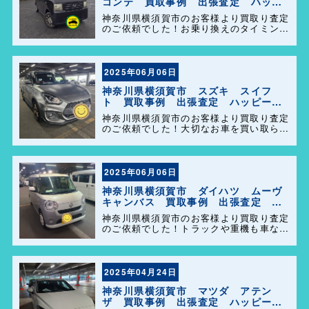
コンテ 買取事例 出張査定 ハッピ
ーカーズ港南店！
神奈川県横須賀市のお客様より買取り査定
のご依頼でした！お乗り換えのタイミング
で大切なお車を買い取らせて頂きありがと
うございます。今後とも弊社の事をよろし
くお願いします＼(^o^)／
2025年06月06日
神奈川県横須賀市 スズキ スイフ
ト 買取事例 出張査定 ハッピーカ
ーズ港南店！
神奈川県横須賀市のお客様より買取り査定
のご依頼でした！大切なお車を買い取らせ
て頂きありがとうございます。今後とも弊
社の事をよろしくお願いします＼(^o^)／
2025年06月06日
神奈川県横須賀市 ダイハツ ムーヴ
キャンバス 買取事例 出張査定 ハ
ッピーカーズ港南店！
神奈川県横須賀市のお客様より買取り査定
のご依頼でした！トラックや重機も車なら
何でも買取ります(^o^)／今後ともよろし
くお願い致します！
2025年04月24日
神奈川県横須賀市 マツダ アテン
ザ 買取事例 出張査定 ハッピーカ