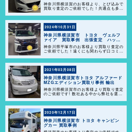
ーズ港南店！
神奈川県横須賀のお客様より、とび込みで
買取り査定のご依頼でした！共通点も多く
話も盛り上がり、販売も任せて頂きありが
とうございます＼(^o^)／ 今後ともどうぞ
よろしくお願い致します！
2024年10月31日
神奈川県横須賀市 トヨタ ヴェルフ
ァイア 買取事例 出張査定 ハッピ
ーカーズ港南店！
神奈川県平塚市のお客様より買取り査定の
ご依頼でした！遠くにも関わらず口コミを
見て弊社を選んで頂きありがとうございま
す！困った事があれば気軽にご相談して下
さい(^o^)／
2021年03月08日
神奈川県横須賀市トヨタ アルファード
MZGエディション買取り事例 輸出
神奈川県横須賀市のお客様より買取り査定
のご依頼です! 数社ある中から弊社を選ん
でいただき誠に有難うございました! 一
発で決めてくださりました。 ずっと大切
に乗られてきたアルファード。大切に輸出
販売させていただきました […]
2020年12月17日
神奈川県横須賀市 トヨタ キャンピン
グカー 買取事例
横須賀市のお客様より査定のご依頼です、