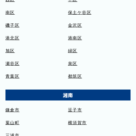
南区
保土ケ谷区
磯子区
金沢区
港北区
港南区
旭区
緑区
瀬谷区
泉区
青葉区
都筑区
湘南
鎌倉市
逗子市
葉山町
横須賀市
三浦市