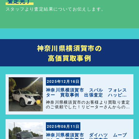
査定完了
スタッフより査定結果についてお伝えします。
神奈川県横須賀市の
高価買取事例
2025年12月16日
神奈川県横須賀市 スバル フォレス
ター 買取事例 出張査定 ハッピー
カーズ港南店！
神奈川県横須賀市のお客様より買取り査定
のご依頼でした！リピーターさんからのご
紹介でとても気持ちの良い買取が出来まし
た！ 今後ともよろしくお願い致します😊
2025年08月11日
神奈川県横須賀市 ダイハツ ムーブ