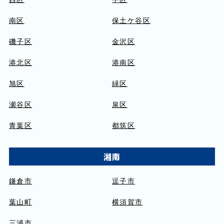
南区
保土ケ谷区
磯子区
金沢区
港北区
港南区
旭区
緑区
瀬谷区
泉区
青葉区
都筑区
湘南
鎌倉市
逗子市
葉山町
横須賀市
三浦市