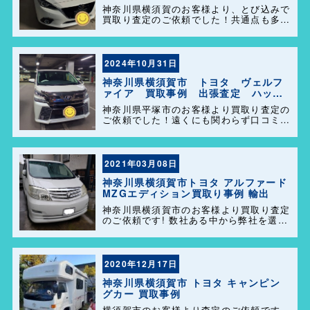
ーズ港南店！
神奈川県横須賀のお客様より、とび込みで
買取り査定のご依頼でした！共通点も多く
話も盛り上がり、販売も任せて頂きありが
とうございます＼(^o^)／ 今後ともどうぞ
よろしくお願い致します！
2024年10月31日
神奈川県横須賀市 トヨタ ヴェルフ
ァイア 買取事例 出張査定 ハッピ
ーカーズ港南店！
神奈川県平塚市のお客様より買取り査定の
ご依頼でした！遠くにも関わらず口コミを
見て弊社を選んで頂きありがとうございま
す！困った事があれば気軽にご相談して下
さい(^o^)／
2021年03月08日
神奈川県横須賀市トヨタ アルファード
MZGエディション買取り事例 輸出
神奈川県横須賀市のお客様より買取り査定
のご依頼です! 数社ある中から弊社を選ん
でいただき誠に有難うございました! 一
発で決めてくださりました。 ずっと大切
に乗られてきたアルファード。大切に輸出
販売させていただきました […]
2020年12月17日
神奈川県横須賀市 トヨタ キャンピン
グカー 買取事例
横須賀市のお客様より査定のご依頼です、