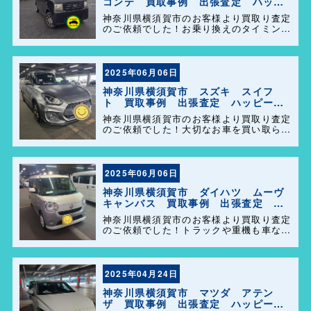
コンテ 買取事例 出張査定 ハッピ
ーカーズ港南店！
神奈川県横須賀市のお客様より買取り査定
のご依頼でした！お乗り換えのタイミング
で大切なお車を買い取らせて頂きありがと
うございます。今後とも弊社の事をよろし
くお願いします＼(^o^)／
2025年06月06日
神奈川県横須賀市 スズキ スイフ
ト 買取事例 出張査定 ハッピーカ
ーズ港南店！
神奈川県横須賀市のお客様より買取り査定
のご依頼でした！大切なお車を買い取らせ
て頂きありがとうございます。今後とも弊
社の事をよろしくお願いします＼(^o^)／
2025年06月06日
神奈川県横須賀市 ダイハツ ムーヴ
キャンバス 買取事例 出張査定 ハ
ッピーカーズ港南店！
神奈川県横須賀市のお客様より買取り査定
のご依頼でした！トラックや重機も車なら
何でも買取ります(^o^)／今後ともよろし
くお願い致します！
2025年04月24日
神奈川県横須賀市 マツダ アテン
ザ 買取事例 出張査定 ハッピーカ