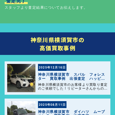
査定完了
スタッフより査定結果についてお伝えします。
神奈川県横須賀市の
高価買取事例
2025年12月16日
神奈川県横須賀市 スバル フォレス
ター 買取事例 出張査定 ハッピー
カーズ港南店！
神奈川県横須賀市のお客様より買取り査定
のご依頼でした！リピーターさんからのご
紹介でとても気持ちの良い買取が出来まし
た！ 今後ともよろしくお願い致します😊
2025年08月11日
神奈川県横須賀市 ダイハツ ムーブ