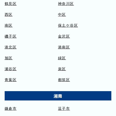
鶴見区
神奈川区
西区
中区
南区
保土ケ谷区
磯子区
金沢区
港北区
港南区
旭区
緑区
瀬谷区
泉区
青葉区
都筑区
湘南
鎌倉市
逗子市