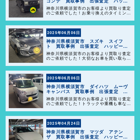
コンテ 買取事例 出張査定 ハッピ
ーカーズ港南店！
神奈川県横須賀市のお客様より買取り査定
のご依頼でした！お乗り換えのタイミング
で大切なお車を買い取らせて頂きありがと
うございます。今後とも弊社の事をよろし
くお願いします＼(^o^)／
2025年06月06日
神奈川県横須賀市 スズキ スイフ
ト 買取事例 出張査定 ハッピーカ
ーズ港南店！
神奈川県横須賀市のお客様より買取り査定
のご依頼でした！大切なお車を買い取らせ
て頂きありがとうございます。今後とも弊
社の事をよろしくお願いします＼(^o^)／
2025年06月06日
神奈川県横須賀市 ダイハツ ムーヴ
キャンバス 買取事例 出張査定 ハ
ッピーカーズ港南店！
神奈川県横須賀市のお客様より買取り査定
のご依頼でした！トラックや重機も車なら
何でも買取ります(^o^)／今後ともよろし
くお願い致します！
2025年04月24日
神奈川県横須賀市 マツダ アテン
ザ 買取事例 出張査定 ハッピーカ