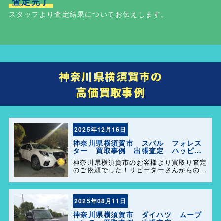
査定完了
スタッフより査定結果についてお伝えします。
神奈川県横須賀市の
高価買取事例
2025年12月16日
神奈川県横須賀市 スバル フォレス
ター 買取事例 出張査定 ハッピー
カーズ港南店！
神奈川県横須賀市のお客様より買取り査定
のご依頼でした！リピーターさんからのご
紹介でとても気持ちの良い買取が出来まし
た！ 今後ともよろしくお願い致します😊
2025年08月11日
神奈川県横須賀市 ダイハツ ムーブ