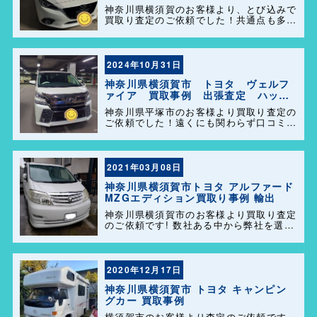
ーズ港南店！
神奈川県横須賀のお客様より、とび込みで
買取り査定のご依頼でした！共通点も多く
話も盛り上がり、販売も任せて頂きありが
とうございます＼(^o^)／ 今後ともどうぞ
よろしくお願い致します！
2024年10月31日
神奈川県横須賀市 トヨタ ヴェルフ
ァイア 買取事例 出張査定 ハッピ
ーカーズ港南店！
神奈川県平塚市のお客様より買取り査定の
ご依頼でした！遠くにも関わらず口コミを
見て弊社を選んで頂きありがとうございま
す！困った事があれば気軽にご相談して下
さい(^o^)／
2021年03月08日
神奈川県横須賀市トヨタ アルファード
MZGエディション買取り事例 輸出
神奈川県横須賀市のお客様より買取り査定
のご依頼です! 数社ある中から弊社を選ん
でいただき誠に有難うございました! 一
発で決めてくださりました。 ずっと大切
に乗られてきたアルファード。大切に輸出
販売させていただきました […]
2020年12月17日
神奈川県横須賀市 トヨタ キャンピン
グカー 買取事例
横須賀市のお客様より査定のご依頼です、