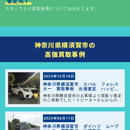
査定完了
スタッフより査定結果についてお伝えします。
神奈川県横須賀市の
高価買取事例
2025年12月16日
神奈川県横須賀市 スバル フォレス
ター 買取事例 出張査定 ハッピー
カーズ港南店！
神奈川県横須賀市のお客様より買取り査定
のご依頼でした！リピーターさんからのご
紹介でとても気持ちの良い買取が出来まし
た！ 今後ともよろしくお願い致します😊
2025年08月11日
神奈川県横須賀市 ダイハツ ムーブ