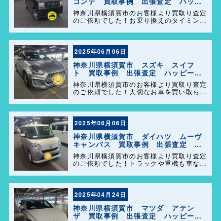
コンテ 買取事例 出張査定 ハッピ
ーカーズ港南店！
神奈川県横須賀市のお客様より買取り査定
のご依頼でした！お乗り換えのタイミング
で大切なお車を買い取らせて頂きありがと
うございます。今後とも弊社の事をよろし
くお願いします＼(^o^)／
2025年06月06日
神奈川県横須賀市 スズキ スイフ
ト 買取事例 出張査定 ハッピーカ
ーズ港南店！
神奈川県横須賀市のお客様より買取り査定
のご依頼でした！大切なお車を買い取らせ
て頂きありがとうございます。今後とも弊
社の事をよろしくお願いします＼(^o^)／
2025年06月06日
神奈川県横須賀市 ダイハツ ムーヴ
キャンバス 買取事例 出張査定 ハ
ッピーカーズ港南店！
神奈川県横須賀市のお客様より買取り査定
のご依頼でした！トラックや重機も車なら
何でも買取ります(^o^)／今後ともよろし
くお願い致します！
2025年04月24日
神奈川県横須賀市 マツダ アテン
ザ 買取事例 出張査定 ハッピーカ