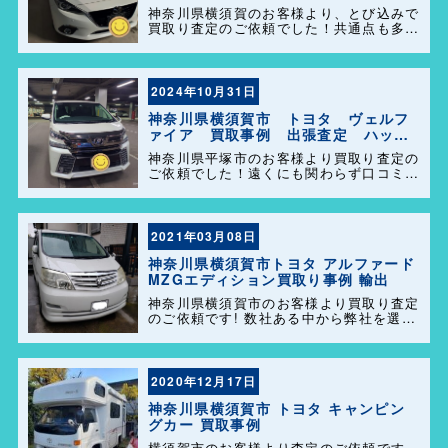
ーズ港南店！
神奈川県横須賀のお客様より、とび込みで
買取り査定のご依頼でした！共通点も多く
話も盛り上がり、販売も任せて頂きありが
とうございます＼(^o^)／ 今後ともどうぞ
よろしくお願い致します！
2024年10月31日
神奈川県横須賀市 トヨタ ヴェルフ
ァイア 買取事例 出張査定 ハッピ
ーカーズ港南店！
神奈川県平塚市のお客様より買取り査定の
ご依頼でした！遠くにも関わらず口コミを
見て弊社を選んで頂きありがとうございま
す！困った事があれば気軽にご相談して下
さい(^o^)／
2021年03月08日
神奈川県横須賀市トヨタ アルファード
MZGエディション買取り事例 輸出
神奈川県横須賀市のお客様より買取り査定
のご依頼です! 数社ある中から弊社を選ん
でいただき誠に有難うございました! 一
発で決めてくださりました。 ずっと大切
に乗られてきたアルファード。大切に輸出
販売させていただきました […]
2020年12月17日
神奈川県横須賀市 トヨタ キャンピン
グカー 買取事例
横須賀市のお客様より査定のご依頼です、