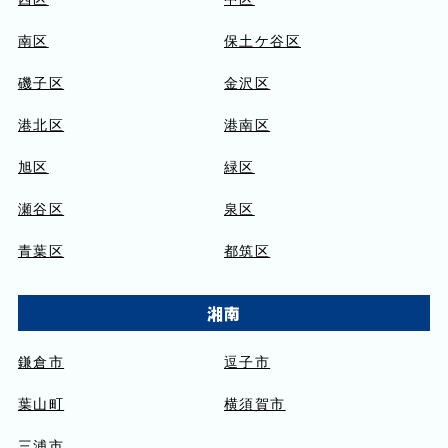
南区
保土ケ谷区
磯子区
金沢区
港北区
港南区
旭区
緑区
瀬谷区
泉区
青葉区
都筑区
湘南
鎌倉市
逗子市
葉山町
横須賀市
三浦市