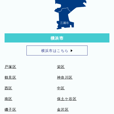
横浜市
横浜市はこちら
戸塚区
栄区
鶴見区
神奈川区
西区
中区
南区
保土ケ谷区
磯子区
金沢区