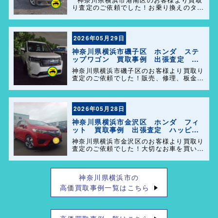
り査定のご依頼でした！お乗り換えのタイ
ミングで思い出の詰まった大切なお車を買
い取らせて頂きありがとうございます。今
後とも弊社の事をよろしくお願いします＼
(^o^)／
2026年05月29日
神奈川県横浜市磯子区 ホンダ ステ
ップワゴン 買取事例 出張査定 ハ
ッピーカーズ港南店！
神奈川県横浜市磯子区のお客様より買取り
査定のご依頼でした！販売、修理、板金、
車検代行等もやっておりますのでお車の事
で困った事があれば、気軽にご相談して下
さい(^o^)／
2026年05月28日
神奈川県横浜市金沢区 ホンダ フィ
ット 買取事例 出張査定 ハッピー
カーズ港南店！
神奈川県横浜市金沢区のお客様より買取り
査定のご依頼でした！大切なお車を買い取
らせて頂きありがとうございます。今後と
も弊社の事をよろしくお願いします＼
(^o^)／
神奈川県横浜市の
高価買取事例一覧はこちら