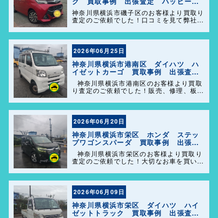
ク 買取事例 出張査定 ハッピーカ
ーズ港南店！
神奈川県横浜市磯子区のお客様より買取り
査定のご依頼でした！口コミを見て弊社を
選んで頂きありがとうございます！困った
事があれば気軽にご相談して下さい(^o^)
／
2026年06月25日
神奈川県横浜市港南区 ダイハツ ハ
イゼットカーゴ 買取事例 出張査
定 ハッピーカーズ港南店！
神奈川県横浜市港南区のお客様より買取
り査定のご依頼でした！販売、修理、板
金、車検代行等もやっておりますのでお車
の事で困った事があれば、気軽にご相談し
て下さい(^o^)／
2026年06月20日
神奈川県横浜市栄区 ホンダ ステッ
プワゴンスパーダ 買取事例 出張査
定 ハッピーカーズ港南店！
神奈川県横浜市栄区のお客様より買取り
査定のご依頼でした！大切なお車を買い取
らせて頂きありがとうございます。今後と
も弊社の事をよろしくお願いします＼
(^o^)／
2026年06月09日
神奈川県横浜市栄区 ダイハツ ハイ
ゼットトラック 買取事例 出張査