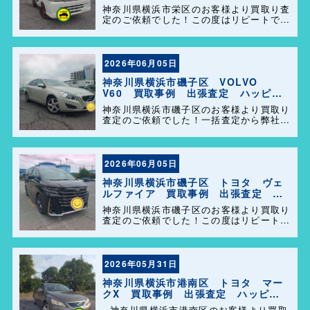
定 ハッピーカーズ港南店！
神奈川県横浜市栄区のお客様より買取り査
定のご依頼でした！この度はリピートでの
ご利用誠にありがとうございます。お客様
のお車を迅速かつ丁寧に対応させていただ
きました。 今後ともよろしくお願いしま
す＼(^o^)／
2026年06月05日
神奈川県横浜市磯子区 VOLVO
V60 買取事例 出張査定 ハッピー
カーズ港南店！
神奈川県横浜市磯子区のお客様より買取り
査定のご依頼でした！一括査定から弊社を
選んで頂きありがとうございました＼
(^o^)／ また、事務所に遊びに来てくださ
い。
2026年06月05日
神奈川県横浜市磯子区 トヨタ ヴェ
ルファイア 買取事例 出張査定 ハ
ッピーカーズ港南店！
神奈川県横浜市磯子区のお客様より買取り
査定のご依頼でした！この度はリピートで
のご利用誠にありがとうございます。お客
様のお車を迅速かつ丁寧に対応させていた
だきました。 今後ともよろしくお願いし
ます＼(^o^)／
2026年05月31日
神奈川県横浜市港南区 トヨタ マー
クX 買取事例 出張査定 ハッピー
カーズ港南店！
神奈川県横浜市港南区のお客様より買取