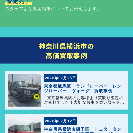
査定完了
スタッフより査定結果についてお伝えします。
神奈川県横浜市の
高価買取事例
2026年07月25日
東京都練馬区 ランドローバー レン
ジローバー ヴォーグ 買取事例 出
張査定 ハッピーカーズ港南店！
東京都練馬区のお客様より買取り査定の
ご依頼でした！大切なお車を買い取らせて
頂きありがとうございます。今後とも弊社
の事をよろしくお願いします＼(^o^)／
2026年07月12日
神奈川県横浜市磯子区 トヨタ タン