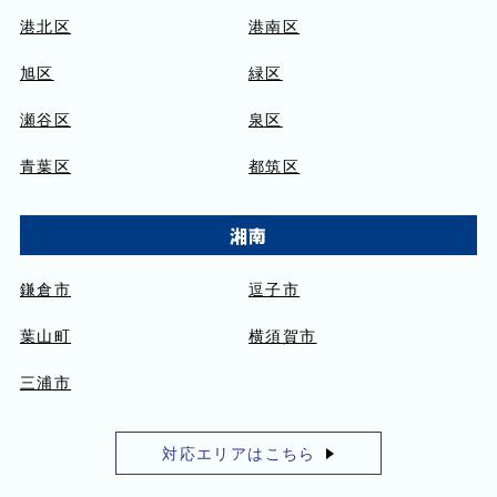
港北区
港南区
旭区
緑区
瀬谷区
泉区
青葉区
都筑区
湘南
鎌倉市
逗子市
葉山町
横須賀市
三浦市
対応エリアはこちら