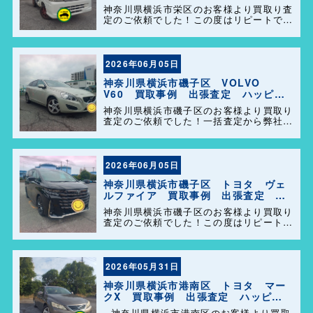
定 ハッピーカーズ港南店！
神奈川県横浜市栄区のお客様より買取り査
定のご依頼でした！この度はリピートでの
ご利用誠にありがとうございます。お客様
のお車を迅速かつ丁寧に対応させていただ
きました。 今後ともよろしくお願いしま
す＼(^o^)／
2026年06月05日
神奈川県横浜市磯子区 VOLVO
V60 買取事例 出張査定 ハッピー
カーズ港南店！
神奈川県横浜市磯子区のお客様より買取り
査定のご依頼でした！一括査定から弊社を
選んで頂きありがとうございました＼
(^o^)／ また、事務所に遊びに来てくださ
い。
2026年06月05日
神奈川県横浜市磯子区 トヨタ ヴェ
ルファイア 買取事例 出張査定 ハ
ッピーカーズ港南店！
神奈川県横浜市磯子区のお客様より買取り
査定のご依頼でした！この度はリピートで
のご利用誠にありがとうございます。お客
様のお車を迅速かつ丁寧に対応させていた
だきました。 今後ともよろしくお願いし
ます＼(^o^)／
2026年05月31日
神奈川県横浜市港南区 トヨタ マー
クX 買取事例 出張査定 ハッピー
カーズ港南店！
神奈川県横浜市港南区のお客様より買取