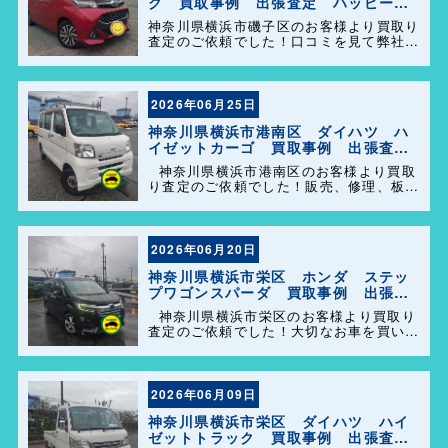
ク 買取事例 出張査定 ハッピーカ
ーズ港南店！
神奈川県横浜市磯子区のお客様より買取り
査定のご依頼でした！口コミを見て弊社を
選んで頂きありがとうございます！困った
事があれば気軽にご相談して下さい(^o^)
／
2026年06月25日
神奈川県横浜市港南区 ダイハツ ハ
イゼットカーゴ 買取事例 出張査
定 ハッピーカーズ港南店！
神奈川県横浜市港南区のお客様より買取
り査定のご依頼でした！販売、修理、板
金、車検代行等もやっておりますのでお車
の事で困った事があれば、気軽にご相談し
て下さい(^o^)／
2026年06月20日
神奈川県横浜市栄区 ホンダ ステッ
プワゴンスパーダ 買取事例 出張査
定 ハッピーカーズ港南店！
神奈川県横浜市栄区のお客様より買取り
査定のご依頼でした！大切なお車を買い取
らせて頂きありがとうございます。今後と
も弊社の事をよろしくお願いします＼
(^o^)／
2026年06月09日
神奈川県横浜市栄区 ダイハツ ハイ
ゼットトラック 買取事例 出張査