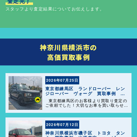
査定完了
スタッフより査定結果についてお伝えします。
神奈川県横浜市の
高価買取事例
2026年07月25日
東京都練馬区 ランドローバー レン
ジローバー ヴォーグ 買取事例 出
張査定 ハッピーカーズ港南店！
東京都練馬区のお客様より買取り査定の
ご依頼でした！大切なお車を買い取らせて
頂きありがとうございます。今後とも弊社
の事をよろしくお願いします＼(^o^)／
2026年07月12日
神奈川県横浜市磯子区 トヨタ タン