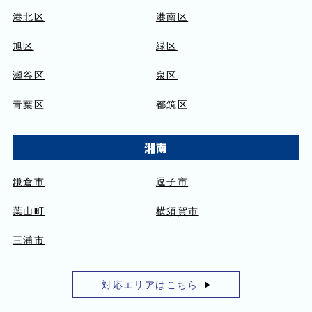
港北区
港南区
旭区
緑区
瀬谷区
泉区
青葉区
都筑区
湘南
鎌倉市
逗子市
葉山町
横須賀市
三浦市
対応エリアはこちら