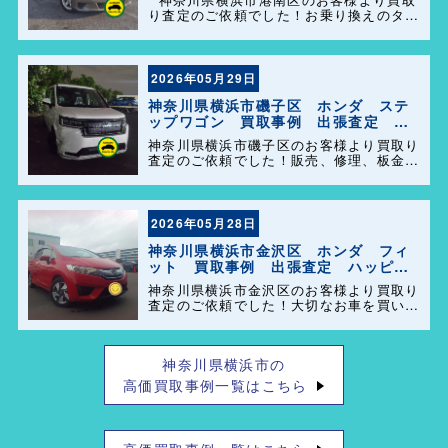
り査定のご依頼でした！お乗り換えのタイ
ミングで思い出の詰まった大切なお車を買
い取らせて頂きありがとうございます。今
後とも弊社の事をよろしくお願いします＼
(^o^)／
2026年05月29日
神奈川県横浜市磯子区 ホンダ ステ
ップワゴン 買取事例 出張査定 ハ
ッピーカーズ港南店！
神奈川県横浜市磯子区のお客様より買取り
査定のご依頼でした！販売、修理、板金、
車検代行等もやっておりますのでお車の事
で困った事があれば、気軽にご相談して下
さい(^o^)／
2026年05月28日
神奈川県横浜市金沢区 ホンダ フィ
ット 買取事例 出張査定 ハッピー
カーズ港南店！
神奈川県横浜市金沢区のお客様より買取り
査定のご依頼でした！大切なお車を買い取
らせて頂きありがとうございます。今後と
も弊社の事をよろしくお願いします＼
(^o^)／
神奈川県横浜市の
高価買取事例一覧はこちら