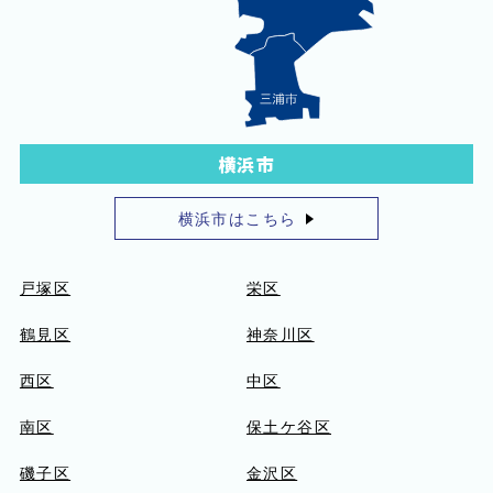
横浜市
横浜市はこちら
戸塚区
栄区
鶴見区
神奈川区
西区
中区
南区
保土ケ谷区
磯子区
金沢区