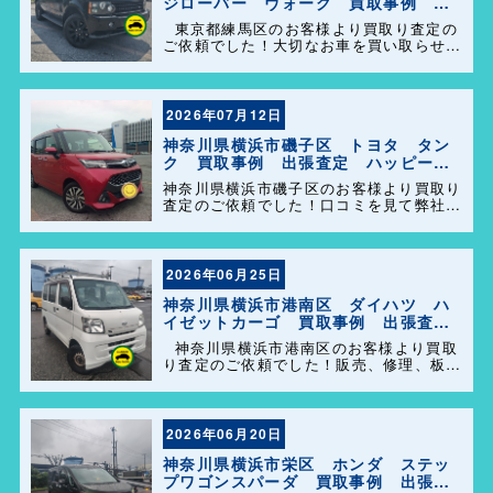
ジローバー ヴォーグ 買取事例 出
張査定 ハッピーカーズ港南店！
東京都練馬区のお客様より買取り査定の
ご依頼でした！大切なお車を買い取らせて
頂きありがとうございます。今後とも弊社
の事をよろしくお願いします＼(^o^)／
2026年07月12日
神奈川県横浜市磯子区 トヨタ タン
ク 買取事例 出張査定 ハッピーカ
ーズ港南店！
神奈川県横浜市磯子区のお客様より買取り
査定のご依頼でした！口コミを見て弊社を
選んで頂きありがとうございます！困った
事があれば気軽にご相談して下さい(^o^)
／
2026年06月25日
神奈川県横浜市港南区 ダイハツ ハ
イゼットカーゴ 買取事例 出張査
定 ハッピーカーズ港南店！
神奈川県横浜市港南区のお客様より買取
り査定のご依頼でした！販売、修理、板
金、車検代行等もやっておりますのでお車
の事で困った事があれば、気軽にご相談し
て下さい(^o^)／
2026年06月20日
神奈川県横浜市栄区 ホンダ ステッ
プワゴンスパーダ 買取事例 出張査