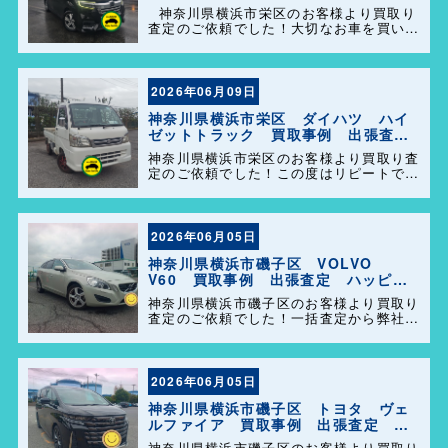
定 ハッピーカーズ港南店！
神奈川県横浜市栄区のお客様より買取り
査定のご依頼でした！大切なお車を買い取
らせて頂きありがとうございます。今後と
も弊社の事をよろしくお願いします＼
(^o^)／
2026年06月09日
神奈川県横浜市栄区 ダイハツ ハイ
ゼットトラック 買取事例 出張査
定 ハッピーカーズ港南店！
神奈川県横浜市栄区のお客様より買取り査
定のご依頼でした！この度はリピートでの
ご利用誠にありがとうございます。お客様
のお車を迅速かつ丁寧に対応させていただ
きました。 今後ともよろしくお願いしま
す＼(^o^)／
2026年06月05日
神奈川県横浜市磯子区 VOLVO
V60 買取事例 出張査定 ハッピー
カーズ港南店！
神奈川県横浜市磯子区のお客様より買取り
査定のご依頼でした！一括査定から弊社を
選んで頂きありがとうございました＼
(^o^)／ また、事務所に遊びに来てくださ
い。
2026年06月05日
神奈川県横浜市磯子区 トヨタ ヴェ
ルファイア 買取事例 出張査定 ハ
ッピーカーズ港南店！
神奈川県横浜市磯子区のお客様より買取り