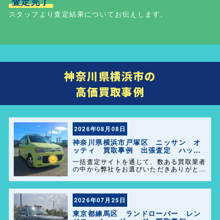
査定完了
スタッフより査定結果についてお伝えします。
神奈川県横浜市の
高価買取事例
2026年08月08日
神奈川県横浜市戸塚区 ニッサン オ
ッティ 買取事例 出張査定 ハッピ
ーカーズ港南店！
一括査定サイトを通じて、数ある買取業者
の中から弊社をお選びいただきありがとう
ございます。 横浜市・港南区・栄区での
中古車査定・高価買取はお任せください。
地域密着だからこそのスピード対応と安心
感を大切にしています。
2026年07月25日
東京都練馬区 ランドローバー レン