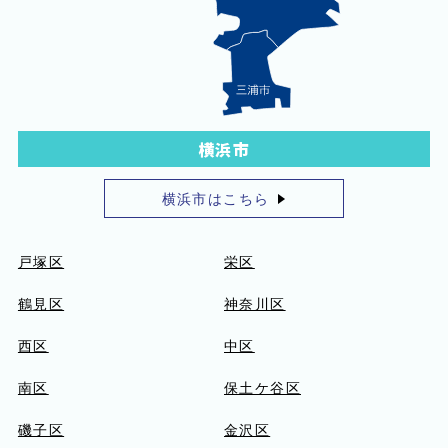
横浜市
横浜市はこちら
戸塚区
栄区
鶴見区
神奈川区
西区
中区
南区
保土ケ谷区
磯子区
金沢区