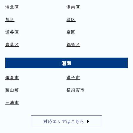
港北区
港南区
旭区
緑区
瀬谷区
泉区
青葉区
都筑区
湘南
鎌倉市
逗子市
葉山町
横須賀市
三浦市
対応エリアはこちら