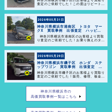
査定のご依頼でした！この度はリピートで
のご利用誠にありがとうございます。お客
様のお車を迅速かつ丁寧に対応させていた
だきました。 今後ともよろしくお願いし
ます＼(^o^)／
2026年05月31日
神奈川県横浜市港南区 トヨタ マー
クX 買取事例 出張査定 ハッピー
カーズ港南店！
神奈川県横浜市港南区のお客様より買取
り査定のご依頼でした！お乗り換えのタイ
ミングで思い出の詰まった大切なお車を買
い取らせて頂きありがとうございます。今
後とも弊社の事をよろしくお願いします＼
(^o^)／
2026年05月29日
神奈川県横浜市磯子区 ホンダ ステ
ップワゴン 買取事例 出張査定 ハ
ッピーカーズ港南店！
神奈川県横浜市磯子区のお客様より買取り
査定のご依頼でした！販売、修理、板金、
車検代行等もやっておりますのでお車の事
で困った事があれば、気軽にご相談して下
さい(^o^)／
神奈川県横浜市の
高価買取事例一覧はこちら