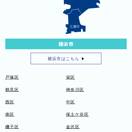
横浜市
横浜市はこちら
戸塚区
栄区
鶴見区
神奈川区
西区
中区
南区
保土ケ谷区
磯子区
金沢区