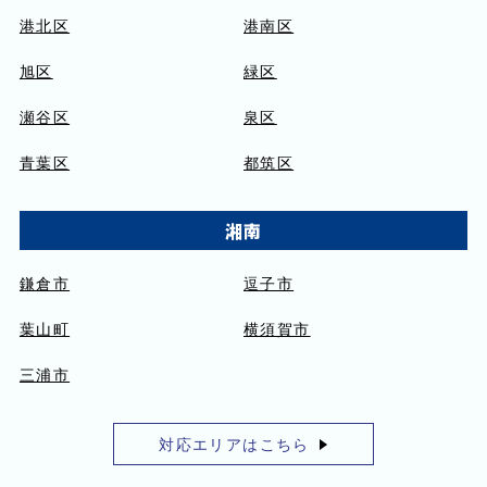
港北区
港南区
旭区
緑区
瀬谷区
泉区
青葉区
都筑区
湘南
鎌倉市
逗子市
葉山町
横須賀市
三浦市
対応エリアはこちら