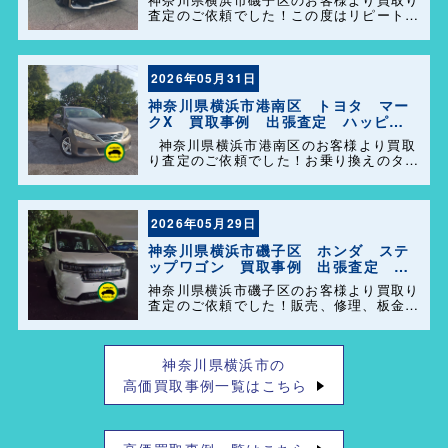
査定のご依頼でした！この度はリピートで
のご利用誠にありがとうございます。お客
様のお車を迅速かつ丁寧に対応させていた
だきました。 今後ともよろしくお願いし
ます＼(^o^)／
2026年05月31日
神奈川県横浜市港南区 トヨタ マー
クX 買取事例 出張査定 ハッピー
カーズ港南店！
神奈川県横浜市港南区のお客様より買取
り査定のご依頼でした！お乗り換えのタイ
ミングで思い出の詰まった大切なお車を買
い取らせて頂きありがとうございます。今
後とも弊社の事をよろしくお願いします＼
(^o^)／
2026年05月29日
神奈川県横浜市磯子区 ホンダ ステ
ップワゴン 買取事例 出張査定 ハ
ッピーカーズ港南店！
神奈川県横浜市磯子区のお客様より買取り
査定のご依頼でした！販売、修理、板金、
車検代行等もやっておりますのでお車の事
で困った事があれば、気軽にご相談して下
さい(^o^)／
神奈川県横浜市の
高価買取事例一覧はこちら