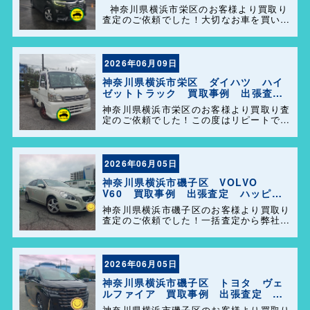
定 ハッピーカーズ港南店！
神奈川県横浜市栄区のお客様より買取り
査定のご依頼でした！大切なお車を買い取
らせて頂きありがとうございます。今後と
も弊社の事をよろしくお願いします＼
(^o^)／
2026年06月09日
神奈川県横浜市栄区 ダイハツ ハイ
ゼットトラック 買取事例 出張査
定 ハッピーカーズ港南店！
神奈川県横浜市栄区のお客様より買取り査
定のご依頼でした！この度はリピートでの
ご利用誠にありがとうございます。お客様
のお車を迅速かつ丁寧に対応させていただ
きました。 今後ともよろしくお願いしま
す＼(^o^)／
2026年06月05日
神奈川県横浜市磯子区 VOLVO
V60 買取事例 出張査定 ハッピー
カーズ港南店！
神奈川県横浜市磯子区のお客様より買取り
査定のご依頼でした！一括査定から弊社を
選んで頂きありがとうございました＼
(^o^)／ また、事務所に遊びに来てくださ
い。
2026年06月05日
神奈川県横浜市磯子区 トヨタ ヴェ
ルファイア 買取事例 出張査定 ハ
ッピーカーズ港南店！
神奈川県横浜市磯子区のお客様より買取り