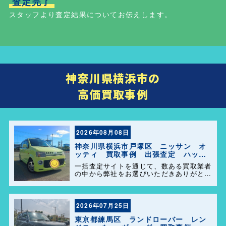
査定完了
スタッフより査定結果についてお伝えします。
神奈川県横浜市の
高価買取事例
2026年08月08日
神奈川県横浜市戸塚区 ニッサン オ
ッティ 買取事例 出張査定 ハッピ
ーカーズ港南店！
一括査定サイトを通じて、数ある買取業者
の中から弊社をお選びいただきありがとう
ございます。 横浜市・港南区・栄区での
中古車査定・高価買取はお任せください。
地域密着だからこそのスピード対応と安心
感を大切にしています。
2026年07月25日
東京都練馬区 ランドローバー レン