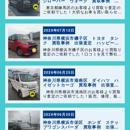
ジローバー ヴォーグ 買取事例 出
張査定 ハッピーカーズ港南店！
東京都練馬区のお客様より買取り査定の
ご依頼でした！大切なお車を買い取らせて
頂きありがとうございます。今後とも弊社
の事をよろしくお願いします＼(^o^)／
2026年07月12日
神奈川県横浜市磯子区 トヨタ タン
ク 買取事例 出張査定 ハッピーカ
ーズ港南店！
神奈川県横浜市磯子区のお客様より買取り
査定のご依頼でした！口コミを見て弊社を
選んで頂きありがとうございます！困った
事があれば気軽にご相談して下さい(^o^)
／
2026年06月25日
神奈川県横浜市港南区 ダイハツ ハ
イゼットカーゴ 買取事例 出張査
定 ハッピーカーズ港南店！
神奈川県横浜市港南区のお客様より買取
り査定のご依頼でした！販売、修理、板
金、車検代行等もやっておりますのでお車
の事で困った事があれば、気軽にご相談し
て下さい(^o^)／
2026年06月20日
神奈川県横浜市栄区 ホンダ ステッ
プワゴンスパーダ 買取事例 出張査