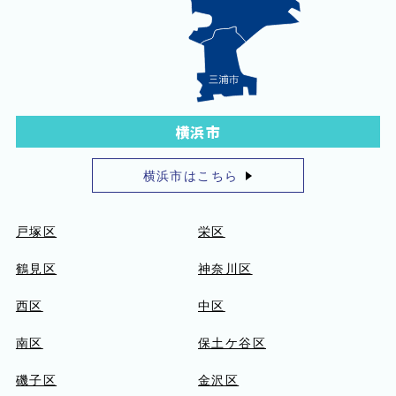
横浜市
横浜市はこちら
戸塚区
栄区
鶴見区
神奈川区
西区
中区
南区
保土ケ谷区
磯子区
金沢区