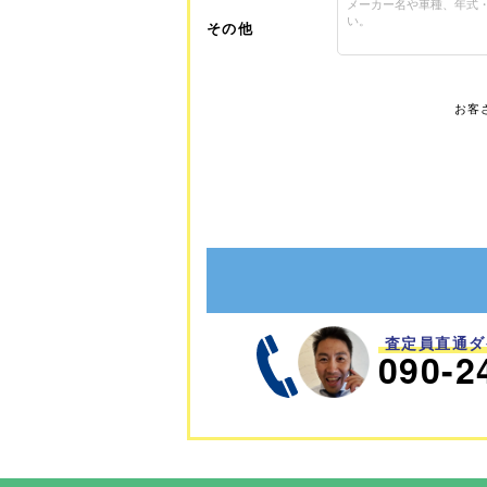
その他
お客
査定員直通ダ
090-2