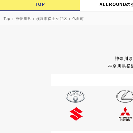
TOP
ALLROUNDの
Top
>
神奈川県
>
横浜市保土ケ谷区
> 仏向町
神奈川
神奈川県横