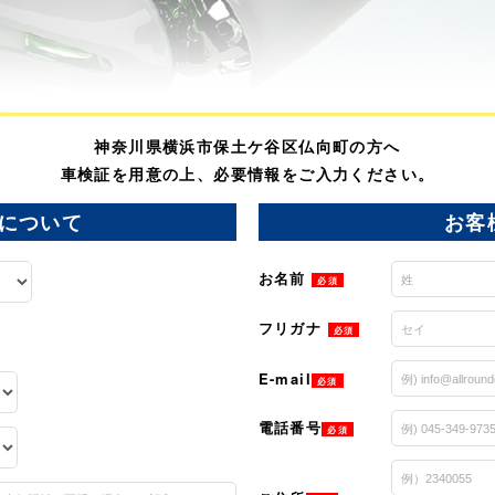
神奈川県横浜市保土ケ谷区仏向町の方へ
車検証を用意の上、必要情報をご入力ください。
について
お客
お名前
必須
フリガナ
必須
E-mail
必須
電話番号
必須