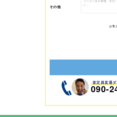
その他
お客
査定員直通ダ
090-2