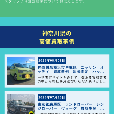
スタッフより査定結果についてお伝えします。
神奈川県の
高価買取事例
2026年08月08日
神奈川県横浜市戸塚区 ニッサン オ
ッティ 買取事例 出張査定 ハッピ
ーカーズ港南店！
一括査定サイトを通じて、数ある買取業者
の中から弊社をお選びいただきありがとう
ございます。 横浜市・港南区・栄区での
中古車査定・高価買取はお任せください。
地域密着だからこそのスピード対応と安心
感を大切にしています。
2026年07月25日
東京都練馬区 ランドローバー レン
ジローバー ヴォーグ 買取事例 出
張査定 ハッピーカーズ港南店！