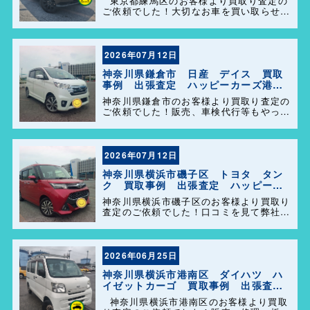
東京都練馬区のお客様より買取り査定の
ご依頼でした！大切なお車を買い取らせて
頂きありがとうございます。今後とも弊社
の事をよろしくお願いします＼(^o^)／
2026年07月12日
神奈川県鎌倉市 日産 デイス 買取
事例 出張査定 ハッピーカーズ港南
店！
神奈川県鎌倉市のお客様より買取り査定の
ご依頼でした！販売、車検代行等もやって
おりますのでお車の事で困った事があれ
ば、気軽にご相談して下さい(^o^)／
2026年07月12日
神奈川県横浜市磯子区 トヨタ タン
ク 買取事例 出張査定 ハッピーカ
ーズ港南店！
神奈川県横浜市磯子区のお客様より買取り
査定のご依頼でした！口コミを見て弊社を
選んで頂きありがとうございます！困った
事があれば気軽にご相談して下さい(^o^)
／
2026年06月25日
神奈川県横浜市港南区 ダイハツ ハ
イゼットカーゴ 買取事例 出張査
定 ハッピーカーズ港南店！
神奈川県横浜市港南区のお客様より買取