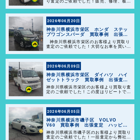
り査定のご依頼でした！販売、修理、板
金、車検代行等もやっておりますのでお車
の事で困った事があれば、気軽にご相談し
て下さい(^o^)／
2026年06月20日
神奈川県横浜市栄区 ホンダ ステッ
プワゴンスパーダ 買取事例 出張査
定 ハッピーカーズ港南店！
神奈川県横浜市栄区のお客様より買取り
査定のご依頼でした！大切なお車を買い取
らせて頂きありがとうございます。今後と
も弊社の事をよろしくお願いします＼
(^o^)／
2026年06月09日
神奈川県横浜市栄区 ダイハツ ハイ
ゼットトラック 買取事例 出張査
定 ハッピーカーズ港南店！
神奈川県横浜市栄区のお客様より買取り査
定のご依頼でした！この度はリピートでの
ご利用誠にありがとうございます。お客様
のお車を迅速かつ丁寧に対応させていただ
きました。 今後ともよろしくお願いしま
す＼(^o^)／
2026年06月05日
神奈川県横浜市磯子区 VOLVO
V60 買取事例 出張査定 ハッピー
カーズ港南店！
神奈川県横浜市磯子区のお客様より買取り
査定のご依頼でした！一括査定から弊社を