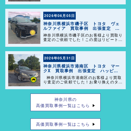
選んで頂きありがとうございました＼
(^o^)／ また、事務所に遊びに来てくださ
い。
2026年06月05日
神奈川県横浜市磯子区 トヨタ ヴェ
ルファイア 買取事例 出張査定 ハ
ッピーカーズ港南店！
神奈川県横浜市磯子区のお客様より買取り
査定のご依頼でした！この度はリピートで
のご利用誠にありがとうございます。お客
様のお車を迅速かつ丁寧に対応させていた
だきました。 今後ともよろしくお願いし
ます＼(^o^)／
2026年05月31日
神奈川県横浜市港南区 トヨタ マー
クX 買取事例 出張査定 ハッピー
カーズ港南店！
神奈川県横浜市港南区のお客様より買取
り査定のご依頼でした！お乗り換えのタイ
ミングで思い出の詰まった大切なお車を買
い取らせて頂きありがとうございます。今
後とも弊社の事をよろしくお願いします＼
神奈川県の
(^o^)／
高価買取事例一覧はこちら
高価買取事例一覧はこちら