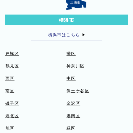
横浜市
横浜市はこちら
戸塚区
栄区
鶴見区
神奈川区
西区
中区
南区
保土ケ谷区
磯子区
金沢区
港北区
港南区
旭区
緑区