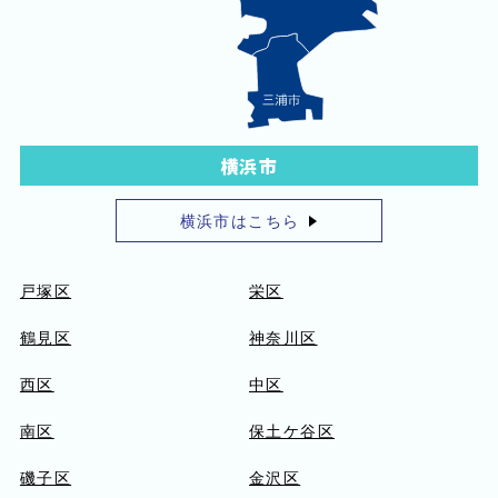
横浜市
横浜市はこちら
戸塚区
栄区
鶴見区
神奈川区
西区
中区
南区
保土ケ谷区
磯子区
金沢区