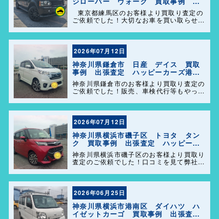
ジローバー ヴォーグ 買取事例 出
張査定 ハッピーカーズ港南店！
東京都練馬区のお客様より買取り査定の
ご依頼でした！大切なお車を買い取らせて
頂きありがとうございます。今後とも弊社
の事をよろしくお願いします＼(^o^)／
2026年07月12日
神奈川県鎌倉市 日産 デイス 買取
事例 出張査定 ハッピーカーズ港南
店！
神奈川県鎌倉市のお客様より買取り査定の
ご依頼でした！販売、車検代行等もやって
おりますのでお車の事で困った事があれ
ば、気軽にご相談して下さい(^o^)／
2026年07月12日
神奈川県横浜市磯子区 トヨタ タン
ク 買取事例 出張査定 ハッピーカ
ーズ港南店！
神奈川県横浜市磯子区のお客様より買取り
査定のご依頼でした！口コミを見て弊社を
選んで頂きありがとうございます！困った
事があれば気軽にご相談して下さい(^o^)
／
2026年06月25日
神奈川県横浜市港南区 ダイハツ ハ
イゼットカーゴ 買取事例 出張査