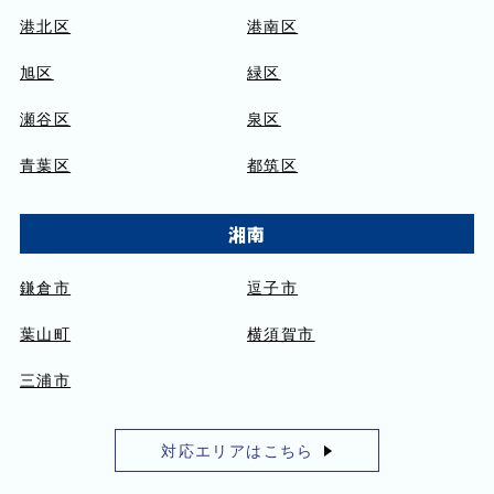
港北区
港南区
旭区
緑区
瀬谷区
泉区
青葉区
都筑区
湘南
鎌倉市
逗子市
葉山町
横須賀市
三浦市
対応エリアはこちら