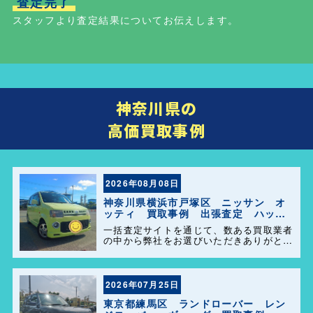
査定完了
スタッフより査定結果についてお伝えします。
神奈川県の
高価買取事例
2026年08月08日
神奈川県横浜市戸塚区 ニッサン オ
ッティ 買取事例 出張査定 ハッピ
ーカーズ港南店！
一括査定サイトを通じて、数ある買取業者
の中から弊社をお選びいただきありがとう
ございます。 横浜市・港南区・栄区での
中古車査定・高価買取はお任せください。
地域密着だからこそのスピード対応と安心
感を大切にしています。
2026年07月25日
東京都練馬区 ランドローバー レン