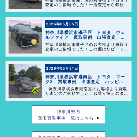
査定のご依頼でした！一括査定から弊社を
選んで頂きありがとうございました＼
(^o^)／ また、事務所に遊びに来てくださ
い。
2026年06月05日
神奈川県横浜市磯子区 トヨタ ヴェ
ルファイア 買取事例 出張査定 ハ
ッピーカーズ港南店！
神奈川県横浜市磯子区のお客様より買取り
査定のご依頼でした！この度はリピートで
のご利用誠にありがとうございます。お客
様のお車を迅速かつ丁寧に対応させていた
だきました。 今後ともよろしくお願いし
ます＼(^o^)／
2026年05月31日
神奈川県横浜市港南区 トヨタ マー
クX 買取事例 出張査定 ハッピー
カーズ港南店！
神奈川県横浜市港南区のお客様より買取
り査定のご依頼でした！お乗り換えのタイ
ミングで思い出の詰まった大切なお車を買
い取らせて頂きありがとうございます。今
後とも弊社の事をよろしくお願いします＼
神奈川県の
(^o^)／
高価買取事例一覧はこちら