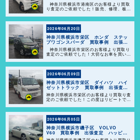
定 ハッピーカーズ港南店！
神奈川県横浜市港南区のお客様より買取
り査定のご依頼でした！販売、修理、板
金、車検代行等もやっておりますのでお車
の事で困った事があれば、気軽にご相談し
て下さい(^o^)／
2026年06月20日
神奈川県横浜市栄区 ホンダ ステッ
プワゴンスパーダ 買取事例 出張査
定 ハッピーカーズ港南店！
神奈川県横浜市栄区のお客様より買取り
査定のご依頼でした！大切なお車を買い取
らせて頂きありがとうございます。今後と
も弊社の事をよろしくお願いします＼
(^o^)／
2026年06月09日
神奈川県横浜市栄区 ダイハツ ハイ
ゼットトラック 買取事例 出張査
定 ハッピーカーズ港南店！
神奈川県横浜市栄区のお客様より買取り査
定のご依頼でした！この度はリピートでの
ご利用誠にありがとうございます。お客様
のお車を迅速かつ丁寧に対応させていただ
きました。 今後ともよろしくお願いしま
す＼(^o^)／
2026年06月05日
神奈川県横浜市磯子区 VOLVO
V60 買取事例 出張査定 ハッピー
カーズ港南店！
神奈川県横浜市磯子区のお客様より買取り