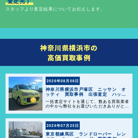
査定完了
スタッフより査定結果についてお伝えします。
神奈川県横浜市の
高価買取事例
2026年08月08日
神奈川県横浜市戸塚区 ニッサン オ
ッティ 買取事例 出張査定 ハッピ
ーカーズ港南店！
一括査定サイトを通じて、数ある買取業者
の中から弊社をお選びいただきありがとう
ございます。 横浜市・港南区・栄区での
中古車査定・高価買取はお任せください。
地域密着だからこそのスピード対応と安心
感を大切にしています。
2026年07月25日
東京都練馬区 ランドローバー レン