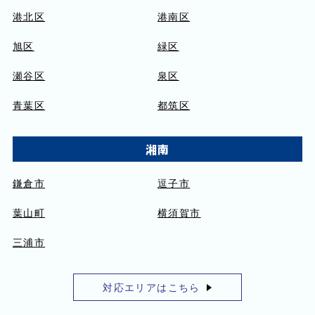
港北区
港南区
旭区
緑区
瀬谷区
泉区
青葉区
都筑区
湘南
鎌倉市
逗子市
葉山町
横須賀市
三浦市
対応エリアはこちら