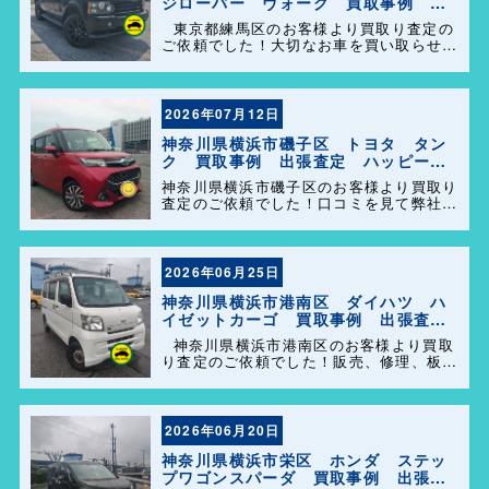
ジローバー ヴォーグ 買取事例 出
張査定 ハッピーカーズ港南店！
東京都練馬区のお客様より買取り査定の
ご依頼でした！大切なお車を買い取らせて
頂きありがとうございます。今後とも弊社
の事をよろしくお願いします＼(^o^)／
2026年07月12日
神奈川県横浜市磯子区 トヨタ タン
ク 買取事例 出張査定 ハッピーカ
ーズ港南店！
神奈川県横浜市磯子区のお客様より買取り
査定のご依頼でした！口コミを見て弊社を
選んで頂きありがとうございます！困った
事があれば気軽にご相談して下さい(^o^)
／
2026年06月25日
神奈川県横浜市港南区 ダイハツ ハ
イゼットカーゴ 買取事例 出張査
定 ハッピーカーズ港南店！
神奈川県横浜市港南区のお客様より買取
り査定のご依頼でした！販売、修理、板
金、車検代行等もやっておりますのでお車
の事で困った事があれば、気軽にご相談し
て下さい(^o^)／
2026年06月20日
神奈川県横浜市栄区 ホンダ ステッ
プワゴンスパーダ 買取事例 出張査