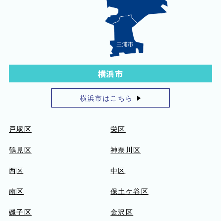
横浜市
横浜市はこちら
戸塚区
栄区
鶴見区
神奈川区
西区
中区
南区
保土ケ谷区
磯子区
金沢区