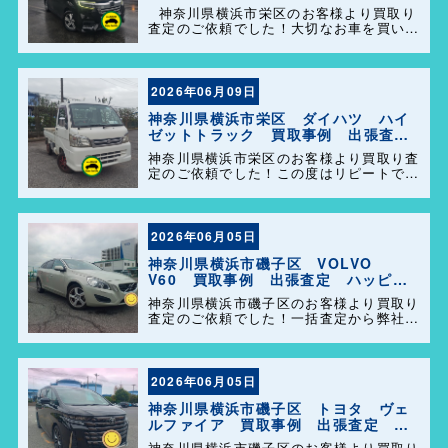
定 ハッピーカーズ港南店！
神奈川県横浜市栄区のお客様より買取り
査定のご依頼でした！大切なお車を買い取
らせて頂きありがとうございます。今後と
も弊社の事をよろしくお願いします＼
(^o^)／
2026年06月09日
神奈川県横浜市栄区 ダイハツ ハイ
ゼットトラック 買取事例 出張査
定 ハッピーカーズ港南店！
神奈川県横浜市栄区のお客様より買取り査
定のご依頼でした！この度はリピートでの
ご利用誠にありがとうございます。お客様
のお車を迅速かつ丁寧に対応させていただ
きました。 今後ともよろしくお願いしま
す＼(^o^)／
2026年06月05日
神奈川県横浜市磯子区 VOLVO
V60 買取事例 出張査定 ハッピー
カーズ港南店！
神奈川県横浜市磯子区のお客様より買取り
査定のご依頼でした！一括査定から弊社を
選んで頂きありがとうございました＼
(^o^)／ また、事務所に遊びに来てくださ
い。
2026年06月05日
神奈川県横浜市磯子区 トヨタ ヴェ
ルファイア 買取事例 出張査定 ハ
ッピーカーズ港南店！
神奈川県横浜市磯子区のお客様より買取り