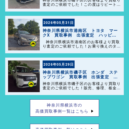
査定のご依頼でした！この度はリピートで
のご利用誠にありがとうございます。お客
様のお車を迅速かつ丁寧に対応させていた
だきました。 今後ともよろしくお願いし
ます＼(^o^)／
2026年05月31日
神奈川県横浜市港南区 トヨタ マー
クX 買取事例 出張査定 ハッピー
カーズ港南店！
神奈川県横浜市港南区のお客様より買取
り査定のご依頼でした！お乗り換えのタイ
ミングで思い出の詰まった大切なお車を買
い取らせて頂きありがとうございます。今
後とも弊社の事をよろしくお願いします＼
(^o^)／
2026年05月29日
神奈川県横浜市磯子区 ホンダ ステ
ップワゴン 買取事例 出張査定 ハ
ッピーカーズ港南店！
神奈川県横浜市磯子区のお客様より買取り
査定のご依頼でした！販売、修理、板金、
車検代行等もやっておりますのでお車の事
で困った事があれば、気軽にご相談して下
さい(^o^)／
神奈川県横浜市の
高価買取事例一覧はこちら