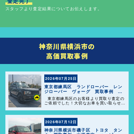
査定完了
スタッフより査定結果についてお伝えします。
神奈川県横浜市の
高価買取事例
2026年07月25日
東京都練馬区 ランドローバー レン
ジローバー ヴォーグ 買取事例 出
張査定 ハッピーカーズ港南店！
東京都練馬区のお客様より買取り査定の
ご依頼でした！大切なお車を買い取らせて
頂きありがとうございます。今後とも弊社
の事をよろしくお願いします＼(^o^)／
2026年07月12日
神奈川県横浜市磯子区 トヨタ タン