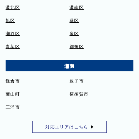
港北区
港南区
旭区
緑区
瀬谷区
泉区
青葉区
都筑区
湘南
鎌倉市
逗子市
葉山町
横須賀市
三浦市
対応エリアはこちら