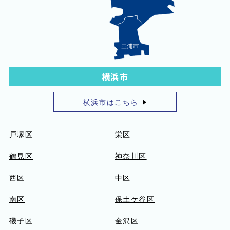
横浜市
横浜市はこちら
戸塚区
栄区
鶴見区
神奈川区
西区
中区
南区
保土ケ谷区
磯子区
金沢区