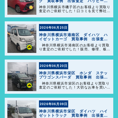
ク 買取事例 出張査定 ハッピーカ
ーズ港南店！
神奈川県横浜市磯子区のお客様より買取り
査定のご依頼でした！口コミを見て弊社を
選んで頂きありがとうございます！困った
事があれば気軽にご相談して下さい(^o^)
／
2026年06月25日
神奈川県横浜市港南区 ダイハツ ハ
イゼットカーゴ 買取事例 出張査
定 ハッピーカーズ港南店！
神奈川県横浜市港南区のお客様より買取
り査定のご依頼でした！販売、修理、板
金、車検代行等もやっておりますのでお車
の事で困った事があれば、気軽にご相談し
て下さい(^o^)／
2026年06月20日
神奈川県横浜市栄区 ホンダ ステッ
プワゴンスパーダ 買取事例 出張査
定 ハッピーカーズ港南店！
神奈川県横浜市栄区のお客様より買取り
査定のご依頼でした！大切なお車を買い取
らせて頂きありがとうございます。今後と
も弊社の事をよろしくお願いします＼
(^o^)／
2026年06月09日
神奈川県横浜市栄区 ダイハツ ハイ
ゼットトラック 買取事例 出張査