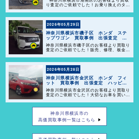
り査定のご依頼でした！お乗り換えのタイ
ミングで思い出の詰まった大切なお車を買
い取らせて頂きありがとうございます。今
後とも弊社の事をよろしくお願いします＼
(^o^)／
2026年05月29日
神奈川県横浜市磯子区 ホンダ ステ
ップワゴン 買取事例 出張査定 ハ
ッピーカーズ港南店！
神奈川県横浜市磯子区のお客様より買取り
査定のご依頼でした！販売、修理、板金、
車検代行等もやっておりますのでお車の事
で困った事があれば、気軽にご相談して下
さい(^o^)／
2026年05月28日
神奈川県横浜市金沢区 ホンダ フィ
ット 買取事例 出張査定 ハッピー
カーズ港南店！
神奈川県横浜市金沢区のお客様より買取り
査定のご依頼でした！大切なお車を買い取
らせて頂きありがとうございます。今後と
も弊社の事をよろしくお願いします＼
(^o^)／
神奈川県横浜市の
高価買取事例一覧はこちら