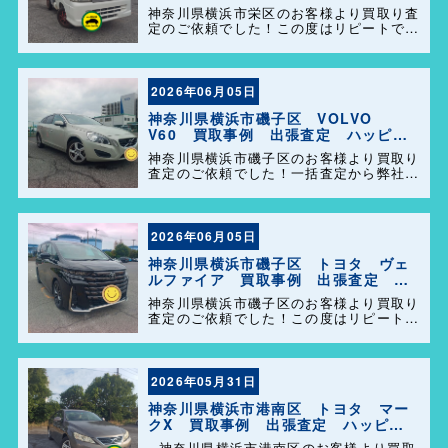
定 ハッピーカーズ港南店！
神奈川県横浜市栄区のお客様より買取り査
定のご依頼でした！この度はリピートでの
ご利用誠にありがとうございます。お客様
のお車を迅速かつ丁寧に対応させていただ
きました。 今後ともよろしくお願いしま
す＼(^o^)／
2026年06月05日
神奈川県横浜市磯子区 VOLVO
V60 買取事例 出張査定 ハッピー
カーズ港南店！
神奈川県横浜市磯子区のお客様より買取り
査定のご依頼でした！一括査定から弊社を
選んで頂きありがとうございました＼
(^o^)／ また、事務所に遊びに来てくださ
い。
2026年06月05日
神奈川県横浜市磯子区 トヨタ ヴェ
ルファイア 買取事例 出張査定 ハ
ッピーカーズ港南店！
神奈川県横浜市磯子区のお客様より買取り
査定のご依頼でした！この度はリピートで
のご利用誠にありがとうございます。お客
様のお車を迅速かつ丁寧に対応させていた
だきました。 今後ともよろしくお願いし
ます＼(^o^)／
2026年05月31日
神奈川県横浜市港南区 トヨタ マー
クX 買取事例 出張査定 ハッピー
カーズ港南店！
神奈川県横浜市港南区のお客様より買取