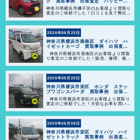
ク 買取事例 出張査定 ハッピーカ
ーズ港南店！
神奈川県横浜市磯子区のお客様より買取り
査定のご依頼でした！口コミを見て弊社を
選んで頂きありがとうございます！困った
事があれば気軽にご相談して下さい(^o^)
／
2026年06月25日
神奈川県横浜市港南区 ダイハツ ハ
イゼットカーゴ 買取事例 出張査
定 ハッピーカーズ港南店！
神奈川県横浜市港南区のお客様より買取
り査定のご依頼でした！販売、修理、板
金、車検代行等もやっておりますのでお車
の事で困った事があれば、気軽にご相談し
て下さい(^o^)／
2026年06月20日
神奈川県横浜市栄区 ホンダ ステッ
プワゴンスパーダ 買取事例 出張査
定 ハッピーカーズ港南店！
神奈川県横浜市栄区のお客様より買取り
査定のご依頼でした！大切なお車を買い取
らせて頂きありがとうございます。今後と
も弊社の事をよろしくお願いします＼
(^o^)／
2026年06月09日
神奈川県横浜市栄区 ダイハツ ハイ
ゼットトラック 買取事例 出張査