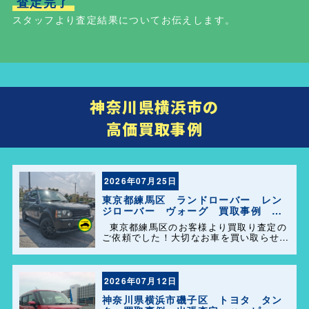
査定完了
スタッフより査定結果についてお伝えします。
神奈川県横浜市の
高価買取事例
2026年07月25日
東京都練馬区 ランドローバー レン
ジローバー ヴォーグ 買取事例 出
張査定 ハッピーカーズ港南店！
東京都練馬区のお客様より買取り査定の
ご依頼でした！大切なお車を買い取らせて
頂きありがとうございます。今後とも弊社
の事をよろしくお願いします＼(^o^)／
2026年07月12日
神奈川県横浜市磯子区 トヨタ タン