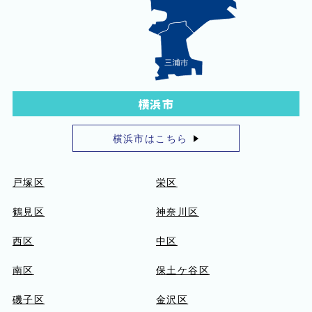
横浜市
横浜市はこちら
戸塚区
栄区
鶴見区
神奈川区
西区
中区
南区
保土ケ谷区
磯子区
金沢区