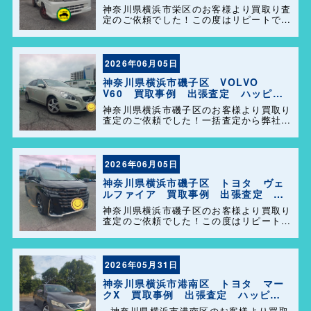
定 ハッピーカーズ港南店！
神奈川県横浜市栄区のお客様より買取り査
定のご依頼でした！この度はリピートでの
ご利用誠にありがとうございます。お客様
のお車を迅速かつ丁寧に対応させていただ
きました。 今後ともよろしくお願いしま
す＼(^o^)／
2026年06月05日
神奈川県横浜市磯子区 VOLVO
V60 買取事例 出張査定 ハッピー
カーズ港南店！
神奈川県横浜市磯子区のお客様より買取り
査定のご依頼でした！一括査定から弊社を
選んで頂きありがとうございました＼
(^o^)／ また、事務所に遊びに来てくださ
い。
2026年06月05日
神奈川県横浜市磯子区 トヨタ ヴェ
ルファイア 買取事例 出張査定 ハ
ッピーカーズ港南店！
神奈川県横浜市磯子区のお客様より買取り
査定のご依頼でした！この度はリピートで
のご利用誠にありがとうございます。お客
様のお車を迅速かつ丁寧に対応させていた
だきました。 今後ともよろしくお願いし
ます＼(^o^)／
2026年05月31日
神奈川県横浜市港南区 トヨタ マー
クX 買取事例 出張査定 ハッピー
カーズ港南店！
神奈川県横浜市港南区のお客様より買取