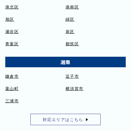
港北区
港南区
旭区
緑区
瀬谷区
泉区
青葉区
都筑区
湘南
鎌倉市
逗子市
葉山町
横須賀市
三浦市
対応エリアはこちら