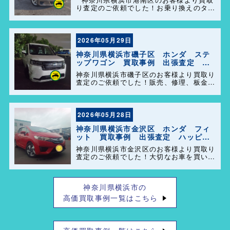
り査定のご依頼でした！お乗り換えのタイ
ミングで思い出の詰まった大切なお車を買
い取らせて頂きありがとうございます。今
後とも弊社の事をよろしくお願いします＼
(^o^)／
2026年05月29日
神奈川県横浜市磯子区 ホンダ ステ
ップワゴン 買取事例 出張査定 ハ
ッピーカーズ港南店！
神奈川県横浜市磯子区のお客様より買取り
査定のご依頼でした！販売、修理、板金、
車検代行等もやっておりますのでお車の事
で困った事があれば、気軽にご相談して下
さい(^o^)／
2026年05月28日
神奈川県横浜市金沢区 ホンダ フィ
ット 買取事例 出張査定 ハッピー
カーズ港南店！
神奈川県横浜市金沢区のお客様より買取り
査定のご依頼でした！大切なお車を買い取
らせて頂きありがとうございます。今後と
も弊社の事をよろしくお願いします＼
(^o^)／
神奈川県横浜市の
高価買取事例一覧はこちら