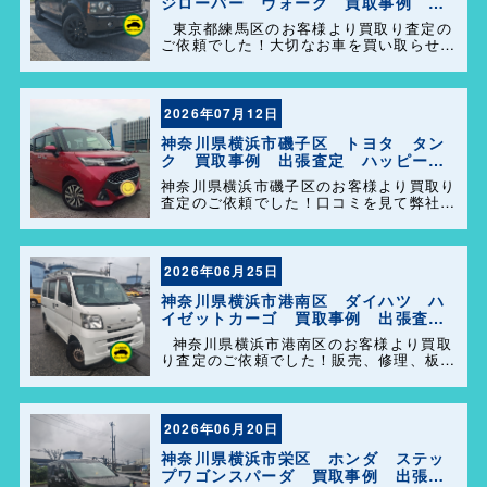
ジローバー ヴォーグ 買取事例 出
張査定 ハッピーカーズ港南店！
東京都練馬区のお客様より買取り査定の
ご依頼でした！大切なお車を買い取らせて
頂きありがとうございます。今後とも弊社
の事をよろしくお願いします＼(^o^)／
2026年07月12日
神奈川県横浜市磯子区 トヨタ タン
ク 買取事例 出張査定 ハッピーカ
ーズ港南店！
神奈川県横浜市磯子区のお客様より買取り
査定のご依頼でした！口コミを見て弊社を
選んで頂きありがとうございます！困った
事があれば気軽にご相談して下さい(^o^)
／
2026年06月25日
神奈川県横浜市港南区 ダイハツ ハ
イゼットカーゴ 買取事例 出張査
定 ハッピーカーズ港南店！
神奈川県横浜市港南区のお客様より買取
り査定のご依頼でした！販売、修理、板
金、車検代行等もやっておりますのでお車
の事で困った事があれば、気軽にご相談し
て下さい(^o^)／
2026年06月20日
神奈川県横浜市栄区 ホンダ ステッ
プワゴンスパーダ 買取事例 出張査