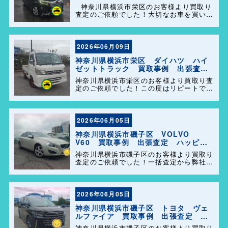
定 ハッピーカーズ港南店！
神奈川県横浜市栄区のお客様より買取り
査定のご依頼でした！大切なお車を買い取
らせて頂きありがとうございます。今後と
も弊社の事をよろしくお願いします＼
(^o^)／
2026年06月09日
神奈川県横浜市栄区 ダイハツ ハイ
ゼットトラック 買取事例 出張査
定 ハッピーカーズ港南店！
神奈川県横浜市栄区のお客様より買取り査
定のご依頼でした！この度はリピートでの
ご利用誠にありがとうございます。お客様
のお車を迅速かつ丁寧に対応させていただ
きました。 今後ともよろしくお願いしま
す＼(^o^)／
2026年06月05日
神奈川県横浜市磯子区 VOLVO
V60 買取事例 出張査定 ハッピー
カーズ港南店！
神奈川県横浜市磯子区のお客様より買取り
査定のご依頼でした！一括査定から弊社を
選んで頂きありがとうございました＼
(^o^)／ また、事務所に遊びに来てくださ
い。
2026年06月05日
神奈川県横浜市磯子区 トヨタ ヴェ
ルファイア 買取事例 出張査定 ハ
ッピーカーズ港南店！
神奈川県横浜市磯子区のお客様より買取り