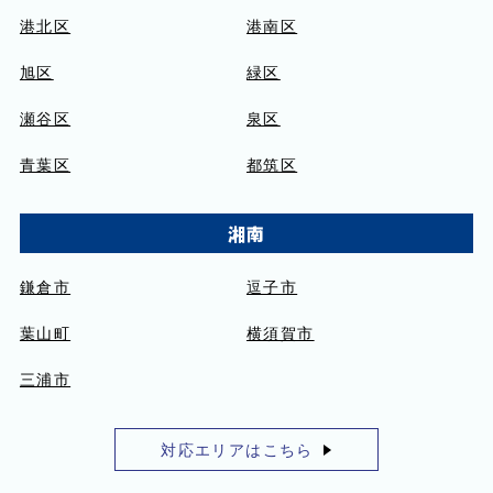
港北区
港南区
旭区
緑区
瀬谷区
泉区
青葉区
都筑区
湘南
鎌倉市
逗子市
葉山町
横須賀市
三浦市
対応エリアはこちら