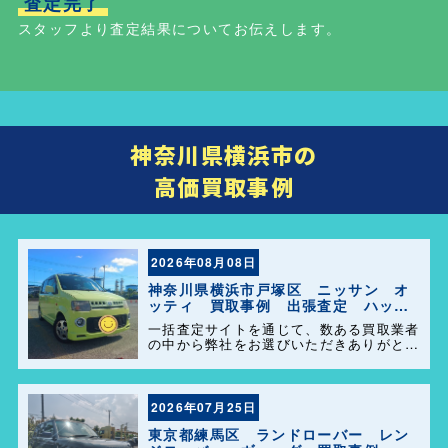
査定完了
スタッフより査定結果についてお伝えします。
神奈川県横浜市の
高価買取事例
2026年08月08日
神奈川県横浜市戸塚区 ニッサン オ
ッティ 買取事例 出張査定 ハッピ
ーカーズ港南店！
一括査定サイトを通じて、数ある買取業者
の中から弊社をお選びいただきありがとう
ございます。 横浜市・港南区・栄区での
中古車査定・高価買取はお任せください。
地域密着だからこそのスピード対応と安心
感を大切にしています。
2026年07月25日
東京都練馬区 ランドローバー レン