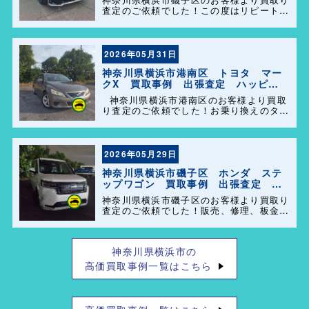
査定のご依頼でした！この度はリピートで
のご利用誠にありがとうございます。お客
様のお車を迅速かつ丁寧に対応させていた
だきました。 今後ともよろしくお願いし
ます＼(^o^)／
2026年05月31日
神奈川県横浜市港南区 トヨタ マー
クX 買取事例 出張査定 ハッピー
カーズ港南店！
神奈川県横浜市港南区のお客様より買取
り査定のご依頼でした！お乗り換えのタイ
ミングで思い出の詰まった大切なお車を買
い取らせて頂きありがとうございます。今
後とも弊社の事をよろしくお願いします＼
(^o^)／
2026年05月29日
神奈川県横浜市磯子区 ホンダ ステ
ップワゴン 買取事例 出張査定 ハ
ッピーカーズ港南店！
神奈川県横浜市磯子区のお客様より買取り
査定のご依頼でした！販売、修理、板金、
車検代行等もやっておりますのでお車の事
で困った事があれば、気軽にご相談して下
さい(^o^)／
神奈川県横浜市の
高価買取事例一覧はこちら