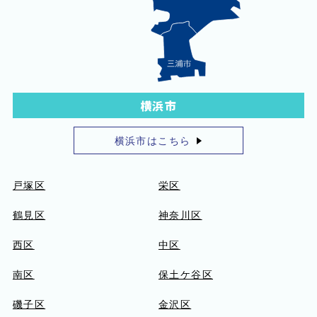
横浜市
横浜市はこちら
戸塚区
栄区
鶴見区
神奈川区
西区
中区
南区
保土ケ谷区
磯子区
金沢区