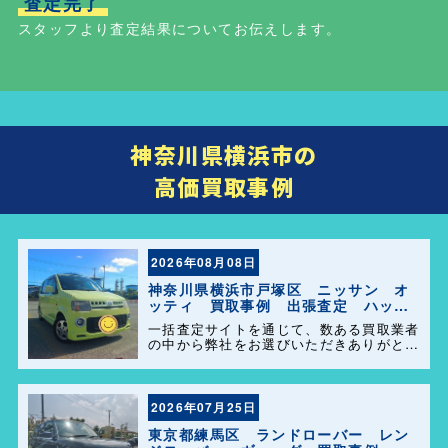
査定完了
スタッフより査定結果についてお伝えします。
神奈川県横浜市の
高価買取事例
2026年08月08日
神奈川県横浜市戸塚区 ニッサン オ
ッティ 買取事例 出張査定 ハッピ
ーカーズ港南店！
一括査定サイトを通じて、数ある買取業者
の中から弊社をお選びいただきありがとう
ございます。 横浜市・港南区・栄区での
中古車査定・高価買取はお任せください。
地域密着だからこそのスピード対応と安心
感を大切にしています。
2026年07月25日
東京都練馬区 ランドローバー レン