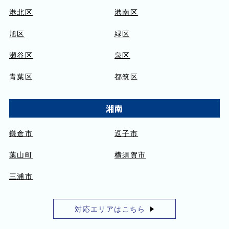
港北区
港南区
旭区
緑区
瀬谷区
泉区
青葉区
都筑区
湘南
鎌倉市
逗子市
葉山町
横須賀市
三浦市
対応エリアはこちら