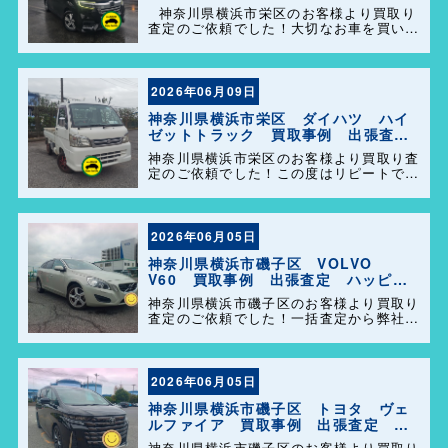
定 ハッピーカーズ港南店！
神奈川県横浜市栄区のお客様より買取り
査定のご依頼でした！大切なお車を買い取
らせて頂きありがとうございます。今後と
も弊社の事をよろしくお願いします＼
(^o^)／
2026年06月09日
神奈川県横浜市栄区 ダイハツ ハイ
ゼットトラック 買取事例 出張査
定 ハッピーカーズ港南店！
神奈川県横浜市栄区のお客様より買取り査
定のご依頼でした！この度はリピートでの
ご利用誠にありがとうございます。お客様
のお車を迅速かつ丁寧に対応させていただ
きました。 今後ともよろしくお願いしま
す＼(^o^)／
2026年06月05日
神奈川県横浜市磯子区 VOLVO
V60 買取事例 出張査定 ハッピー
カーズ港南店！
神奈川県横浜市磯子区のお客様より買取り
査定のご依頼でした！一括査定から弊社を
選んで頂きありがとうございました＼
(^o^)／ また、事務所に遊びに来てくださ
い。
2026年06月05日
神奈川県横浜市磯子区 トヨタ ヴェ
ルファイア 買取事例 出張査定 ハ
ッピーカーズ港南店！
神奈川県横浜市磯子区のお客様より買取り