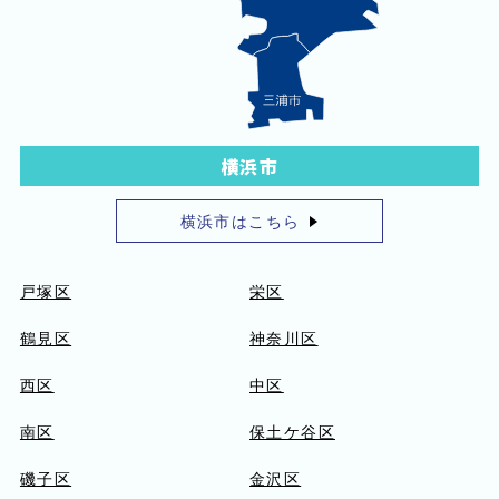
横浜市
横浜市はこちら
戸塚区
栄区
鶴見区
神奈川区
西区
中区
南区
保土ケ谷区
磯子区
金沢区