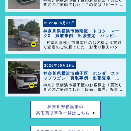
査定のご依頼でした！この度はリピートで
のご利用誠にありがとうございます。お客
様のお車を迅速かつ丁寧に対応させていた
だきました。 今後ともよろしくお願いし
ます＼(^o^)／
2026年05月31日
神奈川県横浜市港南区 トヨタ マー
クX 買取事例 出張査定 ハッピー
カーズ港南店！
神奈川県横浜市港南区のお客様より買取
り査定のご依頼でした！お乗り換えのタイ
ミングで思い出の詰まった大切なお車を買
い取らせて頂きありがとうございます。今
後とも弊社の事をよろしくお願いします＼
(^o^)／
2026年05月29日
神奈川県横浜市磯子区 ホンダ ステ
ップワゴン 買取事例 出張査定 ハ
ッピーカーズ港南店！
神奈川県横浜市磯子区のお客様より買取り
査定のご依頼でした！販売、修理、板金、
車検代行等もやっておりますのでお車の事
で困った事があれば、気軽にご相談して下
さい(^o^)／
神奈川県横浜市の
高価買取事例一覧はこちら