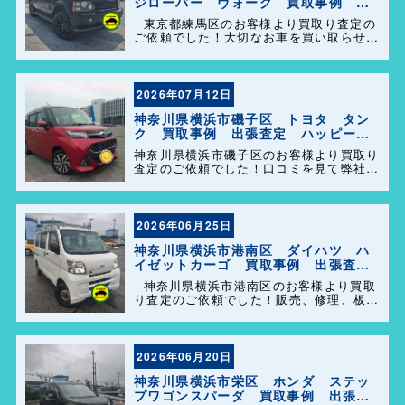
ジローバー ヴォーグ 買取事例 出
張査定 ハッピーカーズ港南店！
東京都練馬区のお客様より買取り査定の
ご依頼でした！大切なお車を買い取らせて
頂きありがとうございます。今後とも弊社
の事をよろしくお願いします＼(^o^)／
2026年07月12日
神奈川県横浜市磯子区 トヨタ タン
ク 買取事例 出張査定 ハッピーカ
ーズ港南店！
神奈川県横浜市磯子区のお客様より買取り
査定のご依頼でした！口コミを見て弊社を
選んで頂きありがとうございます！困った
事があれば気軽にご相談して下さい(^o^)
／
2026年06月25日
神奈川県横浜市港南区 ダイハツ ハ
イゼットカーゴ 買取事例 出張査
定 ハッピーカーズ港南店！
神奈川県横浜市港南区のお客様より買取
り査定のご依頼でした！販売、修理、板
金、車検代行等もやっておりますのでお車
の事で困った事があれば、気軽にご相談し
て下さい(^o^)／
2026年06月20日
神奈川県横浜市栄区 ホンダ ステッ
プワゴンスパーダ 買取事例 出張査