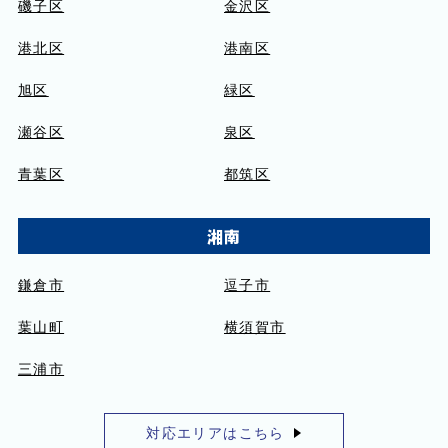
磯子区
金沢区
港北区
港南区
旭区
緑区
瀬谷区
泉区
青葉区
都筑区
湘南
鎌倉市
逗子市
葉山町
横須賀市
三浦市
対応エリアはこちら