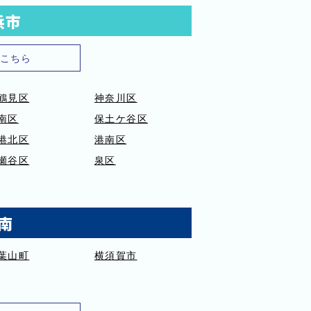
浜市
こちら
鶴見区
神奈川区
南区
保土ケ谷区
港北区
港南区
瀬谷区
泉区
南
葉山町
横須賀市