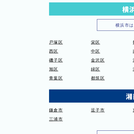
横
横浜市は
戸塚区
栄区
西区
中区
磯子区
金沢区
旭区
緑区
青葉区
都筑区
湘
鎌倉市
逗子市
三浦市