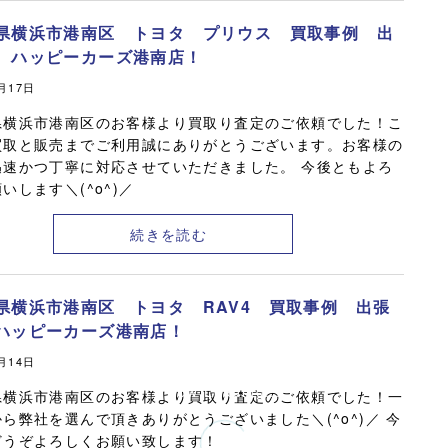
県横浜市港南区 トヨタ プリウス 買取事例 出
 ハッピーカーズ港南店！
0月17日
県横浜市港南区のお客様より買取り査定のご依頼でした！こ
買取と販売までご利用誠にありがとうございます。お客様の
迅速かつ丁寧に対応させていただきました。 今後ともよろ
いします＼(^o^)／
続きを読む
県横浜市港南区 トヨタ RAV4 買取事例 出張
ハッピーカーズ港南店！
0月14日
Now Loading...
県横浜市港南区のお客様より買取り査定のご依頼でした！一
ら弊社を選んで頂きありがとうございました＼(^o^)／ 今
どうぞよろしくお願い致します！